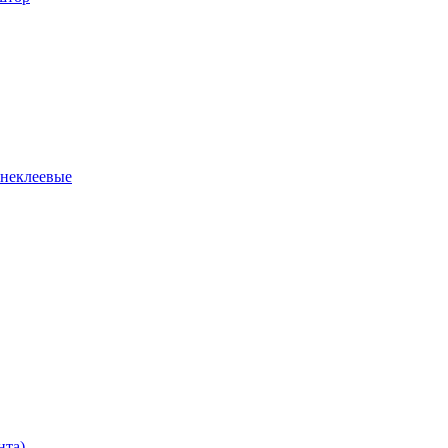
 неклеевые
нта)