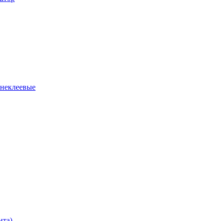
 неклеевые
нта)