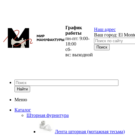
График
Наш адрес
работы
Ваш город:
El Mont
пн-пт: 9:00-
18:00
сб-
вс: выходной
Найти
Меню
Каталог
Шторная фурнитура
Лента шторная (мотажная тесьма)