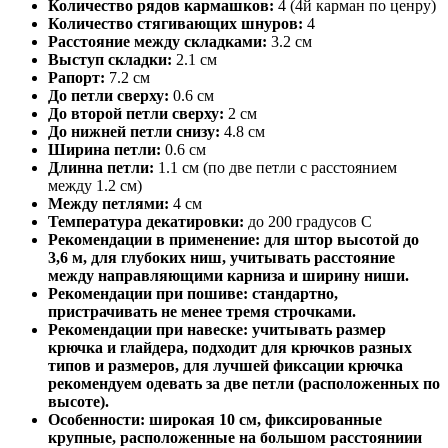
Количество рядов кармашков:
4 (4й карман по ценру)
Количество стягивающих шнуров:
4
Расстояние между складками:
3.2 см
Выступ складки:
2.1 см
Рапорт:
7.2 см
До петли сверху:
0.6 см
До второй петли сверху:
2 см
До нижней петли снизу:
4.8 см
Ширина петли:
0.6 см
Длинна петли:
1.1 см (по две петли с расстоянием
между 1.2 см)
Между петлями:
4 см
Температура декатировки:
до 200 градусов С
Рекомендации в применение: для штор высотой до
3,6 м, для глубоких ниш, учитывать расстояние
между направляющими карниза и ширину ниши.
Рекомендации при пошиве:
стандартно,
пристрачивать не менее тремя строчками.
Рекомендации при навеске:
учитывать размер
крючка и глайдера, подходит для крючков разных
типов и размеров, для лучшей фиксации крючка
рекомендуем одевать за две петли (расположенных по
высоте).
Особенности:
широкая 10 см, фиксированные
крупные, расположенные на большом расстояниии