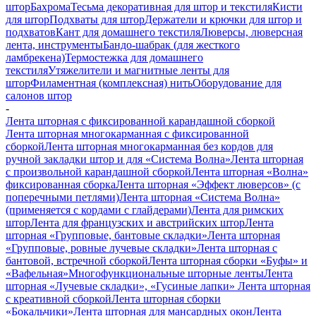
штор
Бахрома
Тесьма декоративная для штор и текстиля
Кисти
для штор
Подхваты для штор
Держатели и крючки для штор и
подхватов
Кант для домашнего текстиля
Люверсы, люверсная
лента, инструменты
Бандо-шабрак (для жесткого
ламбрекена)
Термостежка для домашнего
текстиля
Утяжелители и магнитные ленты для
штор
Филаментная (комплексная) нить
Оборудование для
салонов штор
-
Лента шторная с фиксированной карандашной сборкой
Лента шторная многокарманная с фиксированной
сборкой
Лента шторная многокарманная без кордов для
ручной закладки штор и для «Система Волна»
Лента шторная
с произвольной карандашной сборкой
Лента шторная «Волна»
фиксированная сборка
Лента шторная «Эффект люверсов» (с
поперечными петлями)
Лента шторная «Система Волна»
(применяется с кордами с глайдерами)
Лента для римских
штор
Лента для французских и австрийских штор
Лента
шторная «Групповые, бантовые складки»
Лента шторная
«Групповые, ровные лучевые складки»
Лента шторная с
бантовой, встречной сборкой
Лента шторная сборки «Буфы» и
«Вафельная»
Многофункциональные шторные ленты
Лента
шторная «Лучевые складки», «Гусиные лапки»
Лента шторная
с креативной сборкой
Лента шторная сборки
«Бокальчики»
Лента шторная для мансардных окон
Лента