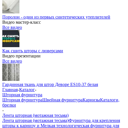
Поролон - один из первых синтетических утеплителей
Видео мастер-класс
Все видео
Как сшить шторы с люверсами
Видео презентации
Все видео
Гардинная ткань для штор Деворе ES10-37 белая
Главная
-
Каталог
-
Шторная фурнитура
Шторная фурнитура
Швейная фурнитура
Карнизы
Каталоги,
брелки
-
Лента шторная (мотажная тесьма)
Лента шторная (мотажная тесьма)
Фурнитура для крепления
шторы к карнизу и Мелкая технологическая фурнитура для