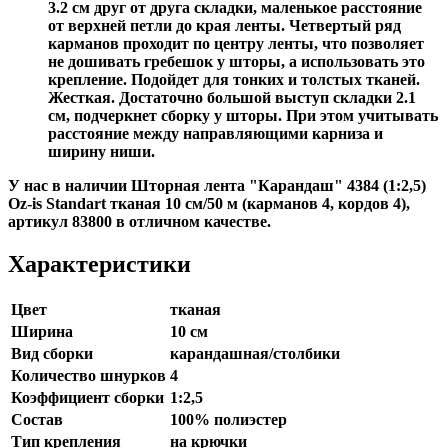
3.2 см друг от друга складки, маленькое расстояние
от верхней петли до края ленты. Четвертый ряд
карманов проходит по центру ленты, что позволяет
не дошивать гребешок у шторы, а использовать это
крепление. Подойдет для тонких и толстых тканей.
Жесткая. Достаточно большой выступ складки 2.1
см, подчеркнет сборку у шторы. При этом учитывать
расстояние между направляющими карниза и
ширину ниши.
У нас в наличии Шторная лента "Карандаш" 4384 (1:2,5)
Oz-is Standart тканая 10 см/50 м (карманов 4, кордов 4),
артикул 83800 в отличном качестве.
Характеристики
Цвет
тканая
Ширина
10 см
Вид сборки
карандашная/столбики
Количество шнурков
4
Коэффициент сборки
1:2,5
Состав
100% полиэстер
Тип крепления
на крючки