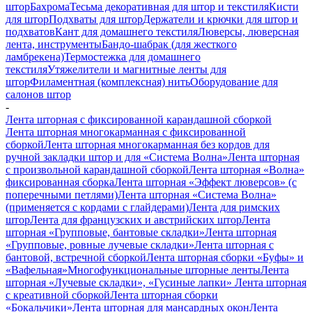
штор
Бахрома
Тесьма декоративная для штор и текстиля
Кисти
для штор
Подхваты для штор
Держатели и крючки для штор и
подхватов
Кант для домашнего текстиля
Люверсы, люверсная
лента, инструменты
Бандо-шабрак (для жесткого
ламбрекена)
Термостежка для домашнего
текстиля
Утяжелители и магнитные ленты для
штор
Филаментная (комплексная) нить
Оборудование для
салонов штор
-
Лента шторная с фиксированной карандашной сборкой
Лента шторная многокарманная с фиксированной
сборкой
Лента шторная многокарманная без кордов для
ручной закладки штор и для «Система Волна»
Лента шторная
с произвольной карандашной сборкой
Лента шторная «Волна»
фиксированная сборка
Лента шторная «Эффект люверсов» (с
поперечными петлями)
Лента шторная «Система Волна»
(применяется с кордами с глайдерами)
Лента для римских
штор
Лента для французских и австрийских штор
Лента
шторная «Групповые, бантовые складки»
Лента шторная
«Групповые, ровные лучевые складки»
Лента шторная с
бантовой, встречной сборкой
Лента шторная сборки «Буфы» и
«Вафельная»
Многофункциональные шторные ленты
Лента
шторная «Лучевые складки», «Гусиные лапки»
Лента шторная
с креативной сборкой
Лента шторная сборки
«Бокальчики»
Лента шторная для мансардных окон
Лента