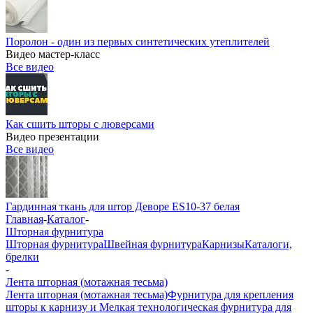
Поролон - один из первых синтетических утеплителей
Видео мастер-класс
Все видео
Как сшить шторы с люверсами
Видео презентации
Все видео
Гардинная ткань для штор Деворе ES10-37 белая
Главная
-
Каталог
-
Шторная фурнитура
Шторная фурнитура
Швейная фурнитура
Карнизы
Каталоги,
брелки
-
Лента шторная (мотажная тесьма)
Лента шторная (мотажная тесьма)
Фурнитура для крепления
шторы к карнизу и Мелкая технологическая фурнитура для