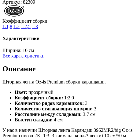
Артикул:
82309
Коэффициент сборки
1:1,8
1:2
1:2,5
1:3
Характеристики
Ширина:
10 см
Все характеристики
Описание
Шторная лента Oz-is Premium сборки карандаши.
Цвет:
прозрачный
Коэффициент сборки:
1:2.0
Количество рядов кармашков:
3
Количество стягивающих шнуров:
3
Расстояние между складками:
3.7 см
Выступ складки:
4 см
У нас в наличии Шторная лента Карандаш 3962MP.2/big Oz-is
Premium прозр. (К=1:3, 3 кармана, корд-3 лески) 10 см/50 м,