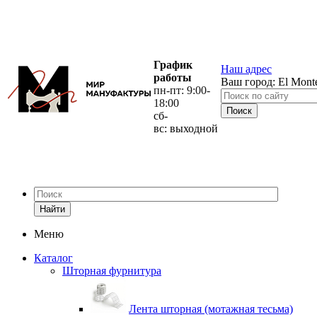
График
Наш адрес
работы
Ваш город:
El Mont
пн-пт: 9:00-
18:00
сб-
вс: выходной
Найти
Меню
Каталог
Шторная фурнитура
Лента шторная (мотажная тесьма)