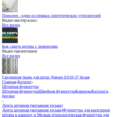
Поролон - один из первых синтетических утеплителей
Видео мастер-класс
Все видео
Как сшить шторы с люверсами
Видео презентации
Все видео
Гардинная ткань для штор Деворе ES10-37 белая
Главная
-
Каталог
-
Шторная фурнитура
Шторная фурнитура
Швейная фурнитура
Карнизы
Каталоги,
брелки
-
Лента шторная (мотажная тесьма)
Лента шторная (мотажная тесьма)
Фурнитура для крепления
шторы к карнизу и Мелкая технологическая фурнитура для