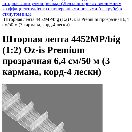
шторная с липучкой (велькро)
Лента шторная с экономным
коэффициентом
Лента с поперечными петлями (на трубу) в
стянутом виде
-
Шторная лента 4452MP/big (1:2) Oz-is Premium прозрачная 6,4
см/50 м (3 кармана, корд-4 лески)
Шторная лента 4452MP/big
(1:2) Oz-is Premium
прозрачная 6,4 см/50 м (3
кармана, корд-4 лески)