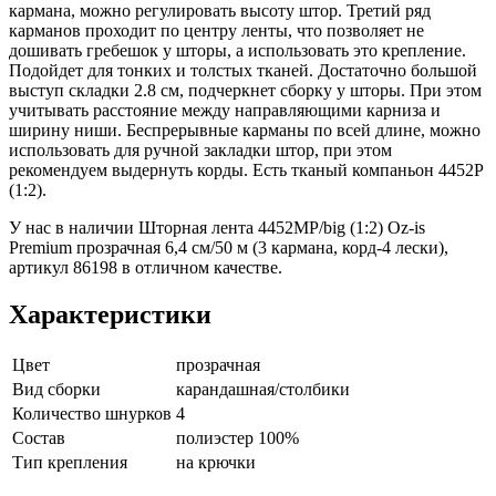
кармана, можно регулировать высоту штор. Третий ряд
карманов проходит по центру ленты, что позволяет не
дошивать гребешок у шторы, а использовать это крепление.
Подойдет для тонких и толстых тканей. Достаточно большой
выступ складки 2.8 см, подчеркнет сборку у шторы. При этом
учитывать расстояние между направляющими карниза и
ширину ниши. Беспрерывные карманы по всей длине, можно
использовать для ручной закладки штор, при этом
рекомендуем выдернуть корды. Есть тканый компаньон 4452Р
(1:2).
У нас в наличии Шторная лента 4452MP/big (1:2) Oz-is
Premium прозрачная 6,4 см/50 м (3 кармана, корд-4 лески),
артикул 86198 в отличном качестве.
Характеристики
Цвет
прозрачная
Вид сборки
карандашная/столбики
Количество шнурков
4
Состав
полиэстер 100%
Тип крепления
на крючки