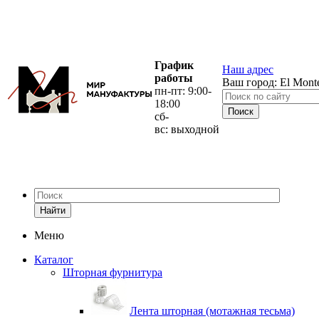
График
Наш адрес
работы
Ваш город:
El Mont
пн-пт: 9:00-
18:00
сб-
вс: выходной
Найти
Меню
Каталог
Шторная фурнитура
Лента шторная (мотажная тесьма)