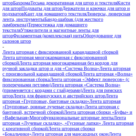
штор
Бахрома
Тесьма декоративная для штор и текстиля
Кисти
для штор
Подхваты для штор
Держатели и крючки для штор и
подхватов
Кант для домашнего текстиля
Люверсы, люверсная
лента, инструменты
Бандо-шабрак (для жесткого
ламбрекена)
Термостежка для домашнего
текстиля
Утяжелители и магнитные ленты для
штор
Филаментная (комплексная) нить
Оборудование для
салонов штор
-
Лента шторная с фиксированной карандашной сборкой
Лента шторная многокарманная с фиксированной
сборкой
Лента шторная многокарманная без кордов для
ручной закладки штор и для «Система Волна»
Лента шторная
с произвольной карандашной сборкой
Лента шторная «Волна»
фиксированная сборка
Лента шторная «Эффект люверсов» (с
поперечными петлями)
Лента шторная «Система Волна»
(применяется с кордами с глайдерами)
Лента для римских
штор
Лента для французских и австрийских штор
Лента
шторная «Групповые, бантовые складки»
Лента шторная
«Групповые, ровные лучевые складки»
Лента шторная с
бантовой, встречной сборкой
Лента шторная сборки «Буфы» и
«Вафельная»
Многофункциональные шторные ленты
Лента
шторная «Лучевые складки», «Гусиные лапки»
Лента шторная
с креативной сборкой
Лента шторная сборки
«Бокальчики»
Лента шторная для мансардных окон
Лента