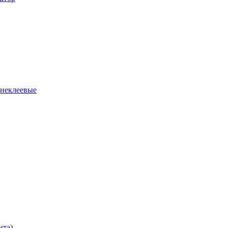
 неклеевые
нта)