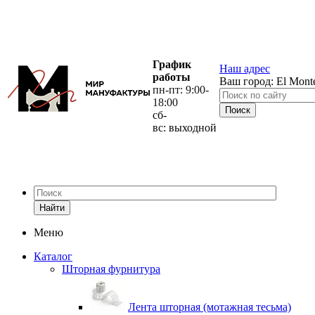
График
Наш адрес
работы
Ваш город:
El Mont
пн-пт: 9:00-
18:00
сб-
вс: выходной
Найти
Меню
Каталог
Шторная фурнитура
Лента шторная (мотажная тесьма)