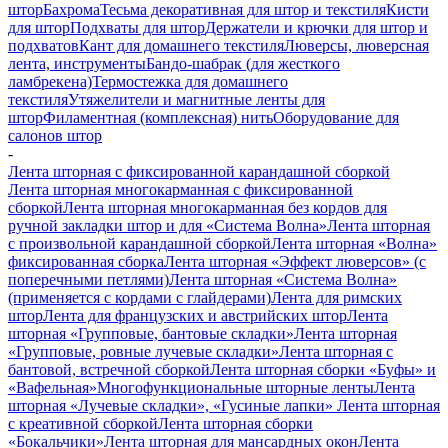
штор
Бахрома
Тесьма декоративная для штор и текстиля
Кисти
для штор
Подхваты для штор
Держатели и крючки для штор и
подхватов
Кант для домашнего текстиля
Люверсы, люверсная
лента, инструменты
Бандо-шабрак (для жесткого
ламбрекена)
Термостежка для домашнего
текстиля
Утяжелители и магнитные ленты для
штор
Филаментная (комплексная) нить
Оборудование для
салонов штор
-
Лента шторная с фиксированной карандашной сборкой
Лента шторная многокарманная с фиксированной
сборкой
Лента шторная многокарманная без кордов для
ручной закладки штор и для «Система Волна»
Лента шторная
с произвольной карандашной сборкой
Лента шторная «Волна»
фиксированная сборка
Лента шторная «Эффект люверсов» (с
поперечными петлями)
Лента шторная «Система Волна»
(применяется с кордами с глайдерами)
Лента для римских
штор
Лента для французских и австрийских штор
Лента
шторная «Групповые, бантовые складки»
Лента шторная
«Групповые, ровные лучевые складки»
Лента шторная с
бантовой, встречной сборкой
Лента шторная сборки «Буфы» и
«Вафельная»
Многофункциональные шторные ленты
Лента
шторная «Лучевые складки», «Гусиные лапки»
Лента шторная
с креативной сборкой
Лента шторная сборки
«Бокальчики»
Лента шторная для мансардных окон
Лента