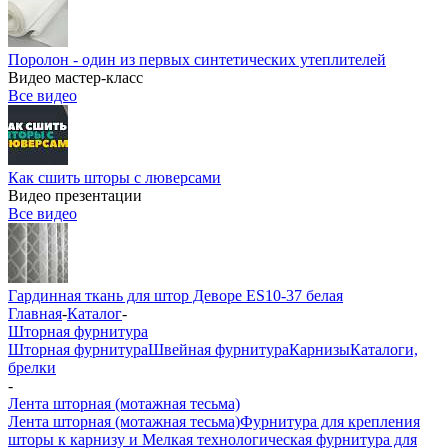
Поролон - один из первых синтетических утеплителей
Видео мастер-класс
Все видео
Как сшить шторы с люверсами
Видео презентации
Все видео
Гардинная ткань для штор Деворе ES10-37 белая
Главная
-
Каталог
-
Шторная фурнитура
Шторная фурнитура
Швейная фурнитура
Карнизы
Каталоги,
брелки
-
Лента шторная (мотажная тесьма)
Лента шторная (мотажная тесьма)
Фурнитура для крепления
шторы к карнизу и Мелкая технологическая фурнитура для