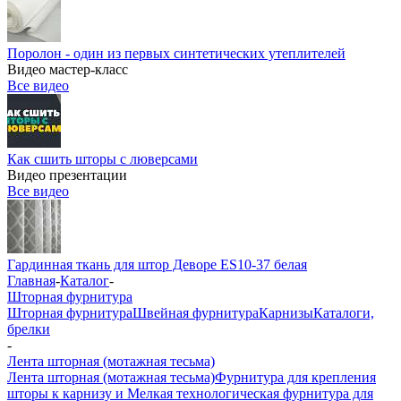
Поролон - один из первых синтетических утеплителей
Видео мастер-класс
Все видео
Как сшить шторы с люверсами
Видео презентации
Все видео
Гардинная ткань для штор Деворе ES10-37 белая
Главная
-
Каталог
-
Шторная фурнитура
Шторная фурнитура
Швейная фурнитура
Карнизы
Каталоги,
брелки
-
Лента шторная (мотажная тесьма)
Лента шторная (мотажная тесьма)
Фурнитура для крепления
шторы к карнизу и Мелкая технологическая фурнитура для