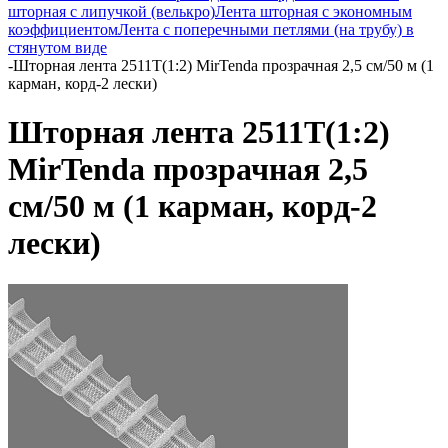
шторная с липучкой (велькро)
Лента шторная с экономным
коэффициентом
Лента с поперечными петлями (на трубу) в
стянутом виде
-
Шторная лента 2511Т(1:2) MirTenda прозрачная 2,5 см/50 м (1
карман, корд-2 лески)
Шторная лента 2511Т(1:2)
MirTenda прозрачная 2,5
см/50 м (1 карман, корд-2
лески)