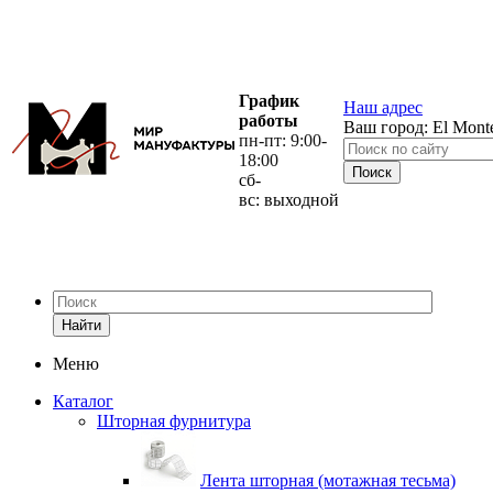
График
Наш адрес
работы
Ваш город:
El Mont
пн-пт: 9:00-
18:00
сб-
вс: выходной
Найти
Меню
Каталог
Шторная фурнитура
Лента шторная (мотажная тесьма)