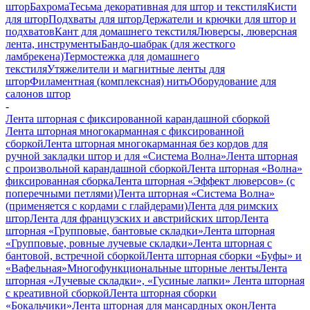
штор
Бахрома
Тесьма декоративная для штор и текстиля
Кисти
для штор
Подхваты для штор
Держатели и крючки для штор и
подхватов
Кант для домашнего текстиля
Люверсы, люверсная
лента, инструменты
Бандо-шабрак (для жесткого
ламбрекена)
Термостежка для домашнего
текстиля
Утяжелители и магнитные ленты для
штор
Филаментная (комплексная) нить
Оборудование для
салонов штор
-
Лента шторная с фиксированной карандашной сборкой
Лента шторная многокарманная с фиксированной
сборкой
Лента шторная многокарманная без кордов для
ручной закладки штор и для «Система Волна»
Лента шторная
с произвольной карандашной сборкой
Лента шторная «Волна»
фиксированная сборка
Лента шторная «Эффект люверсов» (с
поперечными петлями)
Лента шторная «Система Волна»
(применяется с кордами с глайдерами)
Лента для римских
штор
Лента для французских и австрийских штор
Лента
шторная «Групповые, бантовые складки»
Лента шторная
«Групповые, ровные лучевые складки»
Лента шторная с
бантовой, встречной сборкой
Лента шторная сборки «Буфы» и
«Вафельная»
Многофункциональные шторные ленты
Лента
шторная «Лучевые складки», «Гусиные лапки»
Лента шторная
с креативной сборкой
Лента шторная сборки
«Бокальчики»
Лента шторная для мансардных окон
Лента