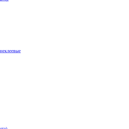
 неклеевые
нта)