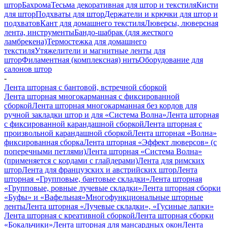
штор
Бахрома
Тесьма декоративная для штор и текстиля
Кисти
для штор
Подхваты для штор
Держатели и крючки для штор и
подхватов
Кант для домашнего текстиля
Люверсы, люверсная
лента, инструменты
Бандо-шабрак (для жесткого
ламбрекена)
Термостежка для домашнего
текстиля
Утяжелители и магнитные ленты для
штор
Филаментная (комплексная) нить
Оборудование для
салонов штор
-
Лента шторная с бантовой, встречной сборкой
Лента шторная многокарманная с фиксированной
сборкой
Лента шторная многокарманная без кордов для
ручной закладки штор и для «Система Волна»
Лента шторная
с фиксированной карандашной сборкой
Лента шторная с
произвольной карандашной сборкой
Лента шторная «Волна»
фиксированная сборка
Лента шторная «Эффект люверсов» (с
поперечными петлями)
Лента шторная «Система Волна»
(применяется с кордами с глайдерами)
Лента для римских
штор
Лента для французских и австрийских штор
Лента
шторная «Групповые, бантовые складки»
Лента шторная
«Групповые, ровные лучевые складки»
Лента шторная сборки
«Буфы» и «Вафельная»
Многофункциональные шторные
ленты
Лента шторная «Лучевые складки», «Гусиные лапки»
Лента шторная с креативной сборкой
Лента шторная сборки
«Бокальчики»
Лента шторная для мансардных окон
Лента