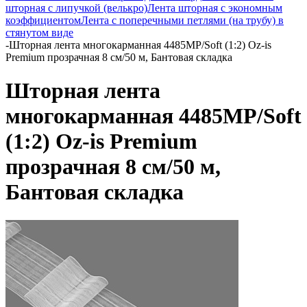
шторная с липучкой (велькро)
Лента шторная с экономным
коэффициентом
Лента с поперечными петлями (на трубу) в
стянутом виде
-
Шторная лента многокарманная 4485MP/Soft (1:2) Oz-is
Premium прозрачная 8 см/50 м, Бантовая складка
Шторная лента
многокарманная 4485MP/Soft
(1:2) Oz-is Premium
прозрачная 8 см/50 м,
Бантовая складка