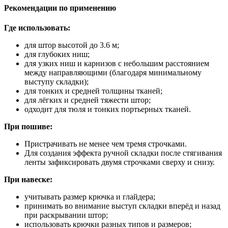
Рекомендации по применению
Где использовать:
для штор высотой до 3.6 м;
для глубоких ниш;
для узких ниш и карнизов с небольшим расстоянием
между направляющими (благодаря минимальному
выступу складки);
для тонких и средней толщины тканей;
для лёгких и средней тяжести штор;
одходит для тюля и тонких портьерных тканей.
При пошиве:
Пристрачивать не менее чем тремя строчками.
Для создания эффекта ручной складки после стягивания
ленты зафиксировать двумя строчками сверху и снизу.
При навеске:
учитывать размер крючка и глайдера;
принимать во внимание выступ складки вперёд и назад
при раскрывании штор;
использовать крючки разных типов и размеров;