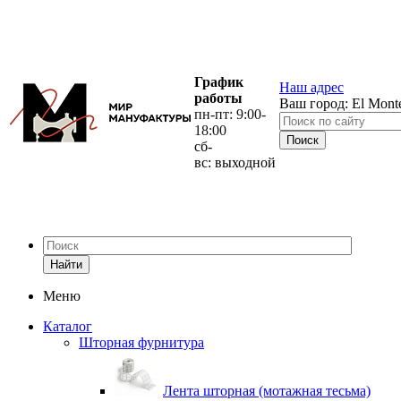
График
Наш адрес
работы
Ваш город:
El Mont
пн-пт: 9:00-
18:00
сб-
вс: выходной
Найти
Меню
Каталог
Шторная фурнитура
Лента шторная (мотажная тесьма)