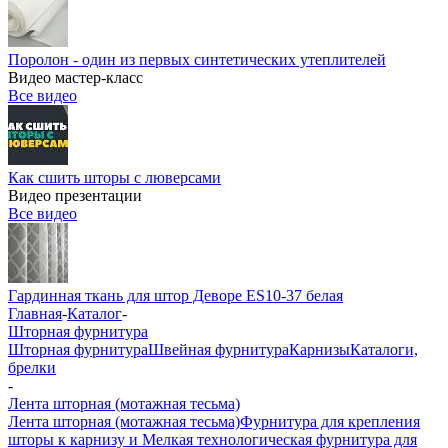
Поролон - один из первых синтетических утеплителей
Видео мастер-класс
Все видео
Как сшить шторы с люверсами
Видео презентации
Все видео
Гардинная ткань для штор Деворе ES10-37 белая
Главная
-
Каталог
-
Шторная фурнитура
Шторная фурнитура
Швейная фурнитура
Карнизы
Каталоги,
брелки
-
Лента шторная (мотажная тесьма)
Лента шторная (мотажная тесьма)
Фурнитура для крепления
шторы к карнизу и Мелкая технологическая фурнитура для