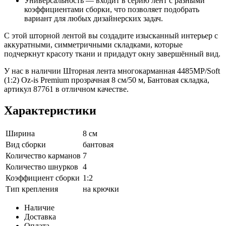
Универсальность — входит в серию лент с разными
коэффициентами сборки, что позволяет подобрать
вариант для любых дизайнерских задач.
С этой шторной лентой вы создадите изысканный интерьер с
аккуратными, симметричными складками, которые
подчеркнут красоту ткани и придадут окну завершённый вид.
У нас в наличии Шторная лента многокарманная 4485MP/Soft
(1:2) Oz-is Premium прозрачная 8 см/50 м, Бантовая складка,
артикул 87761 в отличном качестве.
Характеристики
Ширина
8 см
Вид сборки
бантовая
Количество карманов
7
Количество шнурков
4
Коэффициент сборки
1:2
Тип крепления
на крючки
Наличие
Доставка
Оплата