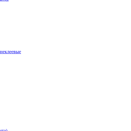
 неклеевые
нта)