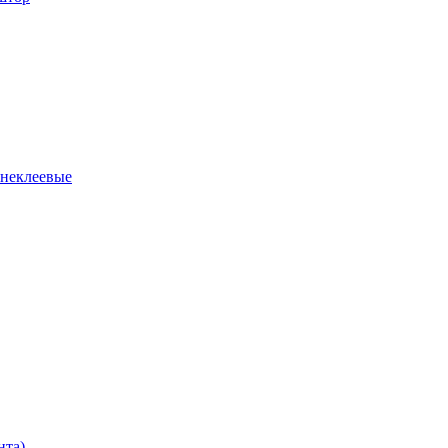
 неклеевые
нта)