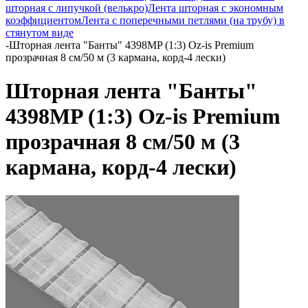
шторная с липучкой (велькро)
Лента шторная с экономным
коэффициентом
Лента с поперечными петлями (на трубу) в
стянутом виде
-
Шторная лента "Банты" 4398MP (1:3) Oz-is Premium
прозрачная 8 см/50 м (3 кармана, корд-4 лески)
Шторная лента "Банты"
4398MP (1:3) Oz-is Premium
прозрачная 8 см/50 м (3
кармана, корд-4 лески)