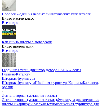
Поролон - один из первых синтетических утеплителей
Видео мастер-класс
Все видео
Как сшить шторы с люверсами
Видео презентации
Все видео
Гардинная ткань для штор Деворе ES10-37 белая
Главная
-
Каталог
-
Шторная фурнитура
Шторная фурнитура
Швейная фурнитура
Карнизы
Каталоги,
брелки
-
Лента шторная (мотажная тесьма)
Лента шторная (мотажная тесьма)
Фурнитура для крепления
шторы к карнизу и Мелкая технологическая фурнитура для