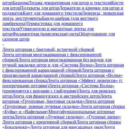
штор
Бахрома
Тесьма декоративная для штор и текстиля
Кисти
для штор
Подхваты для штор
Держатели и крючки для штор и
подхватов
Кант для домашнего текстиля
Люверсы, люверсная
лента, инструменты
Бандо-шабрак (для жесткого
ламбрекена)
Термостежка для домашнего
текстиля
Утяжелители и магнитные ленты для
штор
Филаментная (комплексная) нить
Оборудование для
салонов штор
-
Лента шторная с бантовой, встречной сборкой
Лента шторная многокарманная с фиксированной
сборкой
Лента шторная многокарманная без кордов для
ручной закладки штор и для «Система Волна»
Лента шторная
с фиксированной карандашной сборкой
Лента шторная с
произвольной карандашной сборкой
Лента шторная «Волна»
фиксированная сборка
Лента шторная «Эффект люверсов» (с
поперечными петлями)
Лента шторная «Система Волна»
(применяется с кордами с глайдерами)
Лента для римских
штор
Лента для французских и австрийских штор
Лента
шторная «Групповые, бантовые складки»
Лента шторная
«Групповые, ровные лучевые складки»
Лента шторная сборки
«Буфы» и «Вафельная»
Многофункциональные шторные
ленты
Лента шторная «Лучевые складки», «Гусиные лапки»
Лента шторная с креативной сборкой
Лента шторная сборки
«Бокальчики»
Лента шторная для мансардных окон
Лента