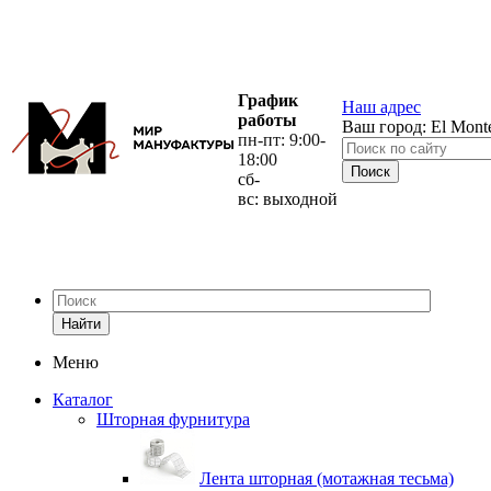
График
Наш адрес
работы
Ваш город:
El Mont
пн-пт: 9:00-
18:00
сб-
вс: выходной
Найти
Меню
Каталог
Шторная фурнитура
Лента шторная (мотажная тесьма)