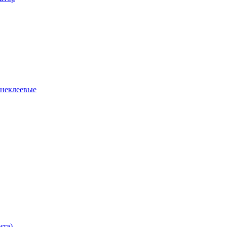
 неклеевые
нта)