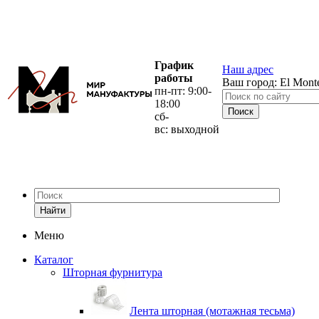
График
Наш адрес
работы
Ваш город:
El Mont
пн-пт: 9:00-
18:00
сб-
вс: выходной
Найти
Меню
Каталог
Шторная фурнитура
Лента шторная (мотажная тесьма)