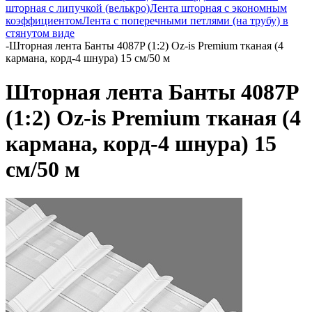
шторная с липучкой (велькро)
Лента шторная с экономным
коэффициентом
Лента с поперечными петлями (на трубу) в
стянутом виде
-
Шторная лента Банты 4087P (1:2) Oz-is Premium тканая (4
кармана, корд-4 шнура) 15 см/50 м
Шторная лента Банты 4087P
(1:2) Oz-is Premium тканая (4
кармана, корд-4 шнура) 15
см/50 м