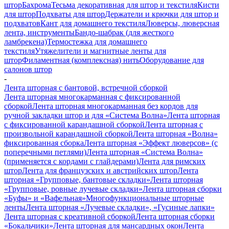
штор
Бахрома
Тесьма декоративная для штор и текстиля
Кисти
для штор
Подхваты для штор
Держатели и крючки для штор и
подхватов
Кант для домашнего текстиля
Люверсы, люверсная
лента, инструменты
Бандо-шабрак (для жесткого
ламбрекена)
Термостежка для домашнего
текстиля
Утяжелители и магнитные ленты для
штор
Филаментная (комплексная) нить
Оборудование для
салонов штор
-
Лента шторная с бантовой, встречной сборкой
Лента шторная многокарманная с фиксированной
сборкой
Лента шторная многокарманная без кордов для
ручной закладки штор и для «Система Волна»
Лента шторная
с фиксированной карандашной сборкой
Лента шторная с
произвольной карандашной сборкой
Лента шторная «Волна»
фиксированная сборка
Лента шторная «Эффект люверсов» (с
поперечными петлями)
Лента шторная «Система Волна»
(применяется с кордами с глайдерами)
Лента для римских
штор
Лента для французских и австрийских штор
Лента
шторная «Групповые, бантовые складки»
Лента шторная
«Групповые, ровные лучевые складки»
Лента шторная сборки
«Буфы» и «Вафельная»
Многофункциональные шторные
ленты
Лента шторная «Лучевые складки», «Гусиные лапки»
Лента шторная с креативной сборкой
Лента шторная сборки
«Бокальчики»
Лента шторная для мансардных окон
Лента