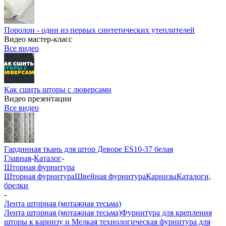
Поролон - один из первых синтетических утеплителей
Видео мастер-класс
Все видео
Как сшить шторы с люверсами
Видео презентации
Все видео
Гардинная ткань для штор Деворе ES10-37 белая
Главная
-
Каталог
-
Шторная фурнитура
Шторная фурнитура
Швейная фурнитура
Карнизы
Каталоги,
брелки
-
Лента шторная (мотажная тесьма)
Лента шторная (мотажная тесьма)
Фурнитура для крепления
шторы к карнизу и Мелкая технологическая фурнитура для