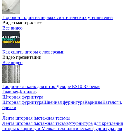
Поролон - один из первых синтетических утеплителей
Видео мастер-класс
Все видео
Как сшить шторы с люверсами
Видео презентации
Все видео
Гардинная ткань для штор Деворе ES10-37 белая
Главная
-
Каталог
-
Шторная фурнитура
Шторная фурнитура
Швейная фурнитура
Карнизы
Каталоги,
брелки
-
Лента шторная (мотажная тесьма)
Лента шторная (мотажная тесьма)
Фурнитура для крепления
шторы к карнизу и Мелкая технологическая фурнитура для