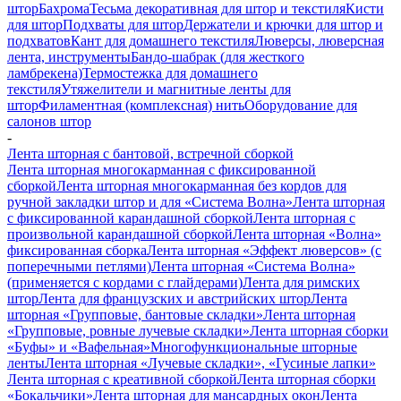
штор
Бахрома
Тесьма декоративная для штор и текстиля
Кисти
для штор
Подхваты для штор
Держатели и крючки для штор и
подхватов
Кант для домашнего текстиля
Люверсы, люверсная
лента, инструменты
Бандо-шабрак (для жесткого
ламбрекена)
Термостежка для домашнего
текстиля
Утяжелители и магнитные ленты для
штор
Филаментная (комплексная) нить
Оборудование для
салонов штор
-
Лента шторная с бантовой, встречной сборкой
Лента шторная многокарманная с фиксированной
сборкой
Лента шторная многокарманная без кордов для
ручной закладки штор и для «Система Волна»
Лента шторная
с фиксированной карандашной сборкой
Лента шторная с
произвольной карандашной сборкой
Лента шторная «Волна»
фиксированная сборка
Лента шторная «Эффект люверсов» (с
поперечными петлями)
Лента шторная «Система Волна»
(применяется с кордами с глайдерами)
Лента для римских
штор
Лента для французских и австрийских штор
Лента
шторная «Групповые, бантовые складки»
Лента шторная
«Групповые, ровные лучевые складки»
Лента шторная сборки
«Буфы» и «Вафельная»
Многофункциональные шторные
ленты
Лента шторная «Лучевые складки», «Гусиные лапки»
Лента шторная с креативной сборкой
Лента шторная сборки
«Бокальчики»
Лента шторная для мансардных окон
Лента