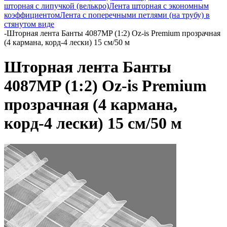
шторная с липучкой (велькро)
Лента шторная с экономным
коэффициентом
Лента с поперечными петлями (на трубу) в
стянутом виде
-
Шторная лента Банты 4087MP (1:2) Oz-is Premium прозрачная
(4 кармана, корд-4 лески) 15 см/50 м
Шторная лента Банты
4087MP (1:2) Oz-is Premium
прозрачная (4 кармана,
корд-4 лески) 15 см/50 м