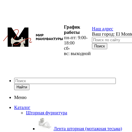
График
Наш адрес
работы
Ваш город:
El Mont
пн-пт: 9:00-
18:00
сб-
вс: выходной
Найти
Меню
Каталог
Шторная фурнитура
Лента шторная (мотажная тесьма)