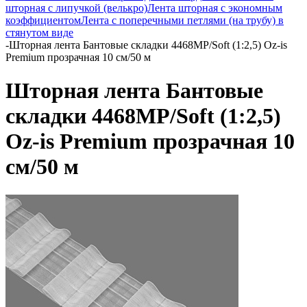
шторная с липучкой (велькро)
Лента шторная с экономным
коэффициентом
Лента с поперечными петлями (на трубу) в
стянутом виде
-
Шторная лента Бантовые складки 4468MP/Soft (1:2,5) Oz-is
Premium прозрачная 10 см/50 м
Шторная лента Бантовые
складки 4468MP/Soft (1:2,5)
Oz-is Premium прозрачная 10
см/50 м