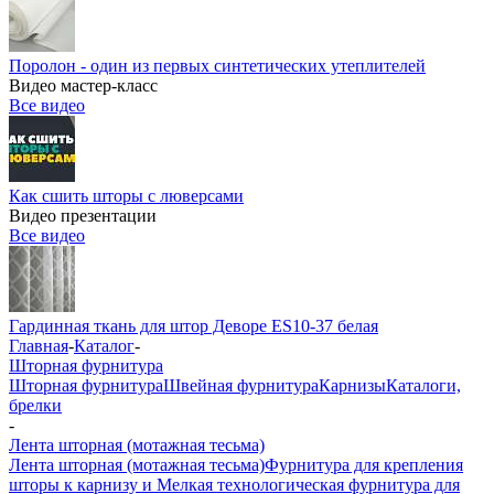
Поролон - один из первых синтетических утеплителей
Видео мастер-класс
Все видео
Как сшить шторы с люверсами
Видео презентации
Все видео
Гардинная ткань для штор Деворе ES10-37 белая
Главная
-
Каталог
-
Шторная фурнитура
Шторная фурнитура
Швейная фурнитура
Карнизы
Каталоги,
брелки
-
Лента шторная (мотажная тесьма)
Лента шторная (мотажная тесьма)
Фурнитура для крепления
шторы к карнизу и Мелкая технологическая фурнитура для