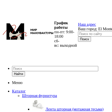
График
Наш адрес
работы
Ваш город:
El Mont
пн-пт: 9:00-
18:00
сб-
вс: выходной
Найти
Меню
Каталог
Шторная фурнитура
Лента шторная (мотажная тесьма)