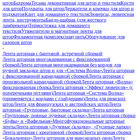
штор
Бахрома
Тесьма декоративная для штор и текстиля
Кисти
для штор
Подхваты для штор
Держатели и крючки для штор и
подхватов
Кант для домашнего текстиля
Люверсы, люверсная
лента, инструменты
Бандо-шабрак (для жесткого
ламбрекена)
Термостежка для домашнего
текстиля
Утяжелители и магнитные ленты для
штор
Филаментная (комплексная) нить
Оборудование для
салонов штор
-
Лента шторная с бантовой, встречной сборкой
Лента шторная многокарманная с фиксированной
сборкой
Лента шторная многокарманная без кордов для
ручной закладки штор и для «Система Волна»
Лента шторная
с фиксированной карандашной сборкой
Лента шторная с
произвольной карандашной сборкой
Лента шторная «Волна»
фиксированная сборка
Лента шторная «Эффект люверсов» (с
поперечными петлями)
Лента шторная «Система Волна»
(применяется с кордами с глайдерами)
Лента для римских
штор
Лента для французских и австрийских штор
Лента
шторная «Групповые, бантовые складки»
Лента шторная
«Групповые, ровные лучевые складки»
Лента шторная сборки
«Буфы» и «Вафельная»
Многофункциональные шторные
ленты
Лента шторная «Лучевые складки», «Гусиные лапки»
Лента шторная с креативной сборкой
Лента шторная сборки
«Бокальчики»
Лента шторная для мансардных окон
Лента