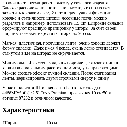
возможность регулировать высоту у готового изделия.
Близкое расположение петель по высоте, что позволяет
захватить крючком сразу 2 петли, для лучшей фиксации
крючка и статичности шторы, лесочные петли можно
разделять и например, использовать 1.5 шт. Широкие складки
сформируют красивую драпировку у шторы. За счет своей
ширины поможет нарастить шторы до 9.5 см.
Мягкая, пластичная, послушная лента, очень хорошо держит
форму складки. Даже имея 4 корда, очень легко стягивается. В
стянутом виде на шторах не скручивается.
Минимальный выступ складки - подойдет для узких ниш и
карнизов с маленьким расстоянием между направляющими.
Можно создать эффект ручной складки. После стягивания
ленты, зафиксировать двумя строчками сверху и снизу.
У нас в наличии Шторная лента Бантовые складки
4468MP/Soft (1:2,5) Oz-is Premium прозрачная 10 см/50 м,
артикул 87282 в отличном качестве.
Характеристики
Ширина
10 см