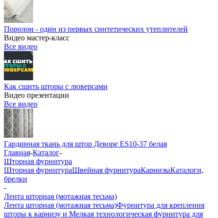
Поролон - один из первых синтетических утеплителей
Видео мастер-класс
Все видео
Как сшить шторы с люверсами
Видео презентации
Все видео
Гардинная ткань для штор Деворе ES10-37 белая
Главная
-
Каталог
-
Шторная фурнитура
Шторная фурнитура
Швейная фурнитура
Карнизы
Каталоги,
брелки
-
Лента шторная (мотажная тесьма)
Лента шторная (мотажная тесьма)
Фурнитура для крепления
шторы к карнизу и Мелкая технологическая фурнитура для