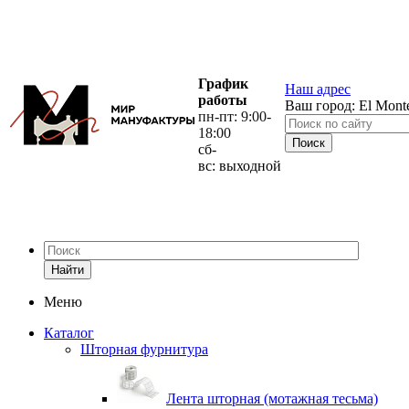
График
Наш адрес
работы
Ваш город:
El Mont
пн-пт: 9:00-
18:00
сб-
вс: выходной
Найти
Меню
Каталог
Шторная фурнитура
Лента шторная (мотажная тесьма)