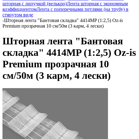
шторная с липучкой (велькро)
Лента шторная с экономным
коэффициентом
Лента с поперечными петлями (на трубу) в
стянутом виде
-
Шторная лента "Бантовая складка" 4414MP (1:2,5) Oz-is
Premium прозрачная 10 см/50м (3 карм, 4 лески)
Шторная лента "Бантовая
складка" 4414MP (1:2,5) Oz-is
Premium прозрачная 10
см/50м (3 карм, 4 лески)