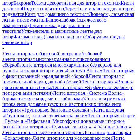
штор
Бахрома
Тесьма декоративная для штор и текстиля
Кисти
для штор
Подхваты для штор
Держатели и крючки для штор и
подхватов
Кант для домашнего текстиля
Люверсы, люверсная
лента, инструменты
Бандо-шабрак (для жесткого
ламбрекена)
Термостежка для домашнего
текстиля
Утяжелители и магнитные ленты для
штор
Филаментная (комплексная) нить
Оборудование для
салонов штор
-
Лента шторная с бантовой, встречной сборкой
Лента шторная многокарманная с фиксированной
сборкой
Лента шторная многокарманная без кордов для
ручной закладки штор и для «Система Волна»
Лента шторная
с фиксированной карандашной сборкой
Лента шторная с
произвольной карандашной сборкой
Лента шторная «Волна»
фиксированная сборка
Лента шторная «Эффект люверсов» (с
поперечными петлями)
Лента шторная «Система Волна»
(применяется с кордами с глайдерами)
Лента для римских
штор
Лента для французских и австрийских штор
Лента
шторная «Групповые, бантовые складки»
Лента шторная
«Групповые, ровные лучевые складки»
Лента шторная сборки
«Буфы» и «Вафельная»
Многофункциональные шторные
ленты
Лента шторная «Лучевые складки», «Гусиные лапки»
Лента шторная с креативной сборкой
Лента шторная сборки
«Бокальчики»
Лента шторная для мансардных окон
Лента