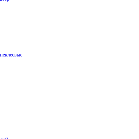
 неклеевые
нта)