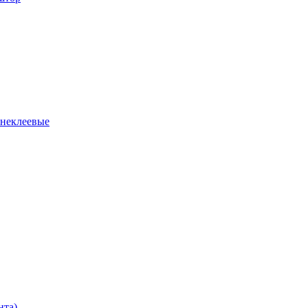
 неклеевые
нта)