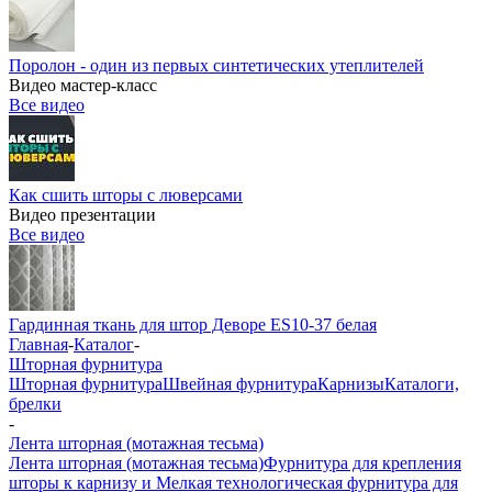
Поролон - один из первых синтетических утеплителей
Видео мастер-класс
Все видео
Как сшить шторы с люверсами
Видео презентации
Все видео
Гардинная ткань для штор Деворе ES10-37 белая
Главная
-
Каталог
-
Шторная фурнитура
Шторная фурнитура
Швейная фурнитура
Карнизы
Каталоги,
брелки
-
Лента шторная (мотажная тесьма)
Лента шторная (мотажная тесьма)
Фурнитура для крепления
шторы к карнизу и Мелкая технологическая фурнитура для