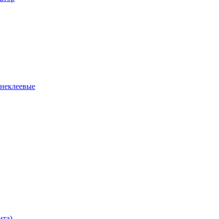
 неклеевые
нта)