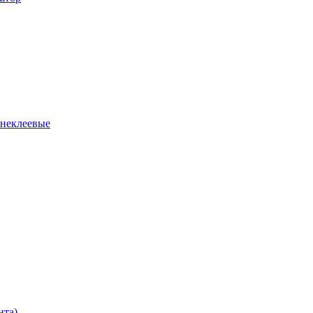
 неклеевые
нта)