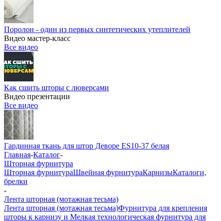
Поролон - один из первых синтетических утеплителей
Видео мастер-класс
Все видео
Как сшить шторы с люверсами
Видео презентации
Все видео
Гардинная ткань для штор Деворе ES10-37 белая
Главная
-
Каталог
-
Шторная фурнитура
Шторная фурнитура
Швейная фурнитура
Карнизы
Каталоги,
брелки
-
Лента шторная (мотажная тесьма)
Лента шторная (мотажная тесьма)
Фурнитура для крепления
шторы к карнизу и Мелкая технологическая фурнитура для