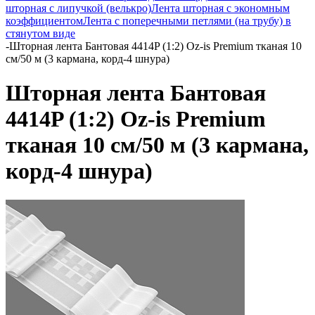
шторная с липучкой (велькро)
Лента шторная с экономным
коэффициентом
Лента с поперечными петлями (на трубу) в
стянутом виде
-
Шторная лента Бантовая 4414P (1:2) Oz-is Premium тканая 10
см/50 м (3 кармана, корд-4 шнура)
Шторная лента Бантовая
4414P (1:2) Oz-is Premium
тканая 10 см/50 м (3 кармана,
корд-4 шнура)