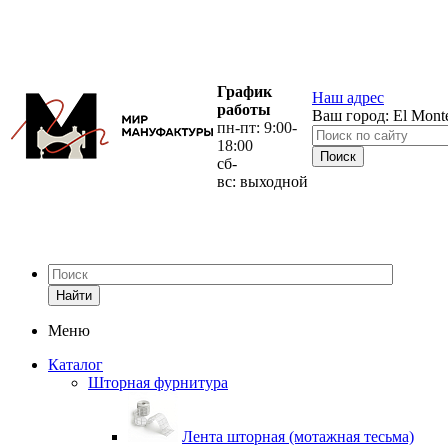
График
Наш адрес
работы
Ваш город:
El Mont
пн-пт: 9:00-
18:00
сб-
вс: выходной
Найти
Меню
Каталог
Шторная фурнитура
Лента шторная (мотажная тесьма)