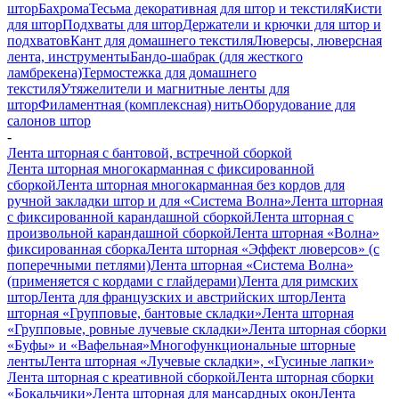
штор
Бахрома
Тесьма декоративная для штор и текстиля
Кисти
для штор
Подхваты для штор
Держатели и крючки для штор и
подхватов
Кант для домашнего текстиля
Люверсы, люверсная
лента, инструменты
Бандо-шабрак (для жесткого
ламбрекена)
Термостежка для домашнего
текстиля
Утяжелители и магнитные ленты для
штор
Филаментная (комплексная) нить
Оборудование для
салонов штор
-
Лента шторная с бантовой, встречной сборкой
Лента шторная многокарманная с фиксированной
сборкой
Лента шторная многокарманная без кордов для
ручной закладки штор и для «Система Волна»
Лента шторная
с фиксированной карандашной сборкой
Лента шторная с
произвольной карандашной сборкой
Лента шторная «Волна»
фиксированная сборка
Лента шторная «Эффект люверсов» (с
поперечными петлями)
Лента шторная «Система Волна»
(применяется с кордами с глайдерами)
Лента для римских
штор
Лента для французских и австрийских штор
Лента
шторная «Групповые, бантовые складки»
Лента шторная
«Групповые, ровные лучевые складки»
Лента шторная сборки
«Буфы» и «Вафельная»
Многофункциональные шторные
ленты
Лента шторная «Лучевые складки», «Гусиные лапки»
Лента шторная с креативной сборкой
Лента шторная сборки
«Бокальчики»
Лента шторная для мансардных окон
Лента