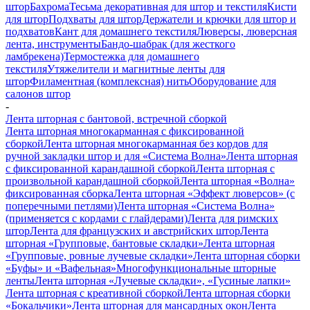
штор
Бахрома
Тесьма декоративная для штор и текстиля
Кисти
для штор
Подхваты для штор
Держатели и крючки для штор и
подхватов
Кант для домашнего текстиля
Люверсы, люверсная
лента, инструменты
Бандо-шабрак (для жесткого
ламбрекена)
Термостежка для домашнего
текстиля
Утяжелители и магнитные ленты для
штор
Филаментная (комплексная) нить
Оборудование для
салонов штор
-
Лента шторная с бантовой, встречной сборкой
Лента шторная многокарманная с фиксированной
сборкой
Лента шторная многокарманная без кордов для
ручной закладки штор и для «Система Волна»
Лента шторная
с фиксированной карандашной сборкой
Лента шторная с
произвольной карандашной сборкой
Лента шторная «Волна»
фиксированная сборка
Лента шторная «Эффект люверсов» (с
поперечными петлями)
Лента шторная «Система Волна»
(применяется с кордами с глайдерами)
Лента для римских
штор
Лента для французских и австрийских штор
Лента
шторная «Групповые, бантовые складки»
Лента шторная
«Групповые, ровные лучевые складки»
Лента шторная сборки
«Буфы» и «Вафельная»
Многофункциональные шторные
ленты
Лента шторная «Лучевые складки», «Гусиные лапки»
Лента шторная с креативной сборкой
Лента шторная сборки
«Бокальчики»
Лента шторная для мансардных окон
Лента