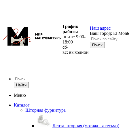
График
Наш адрес
работы
Ваш город:
El Mont
пн-пт: 9:00-
18:00
сб-
вс: выходной
Найти
Меню
Каталог
Шторная фурнитура
Лента шторная (мотажная тесьма)