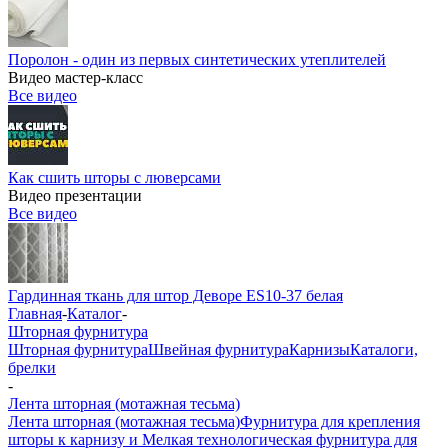
Поролон - один из первых синтетических утеплителей
Видео мастер-класс
Все видео
Как сшить шторы с люверсами
Видео презентации
Все видео
Гардинная ткань для штор Деворе ES10-37 белая
Главная
-
Каталог
-
Шторная фурнитура
Шторная фурнитура
Швейная фурнитура
Карнизы
Каталоги,
брелки
-
Лента шторная (мотажная тесьма)
Лента шторная (мотажная тесьма)
Фурнитура для крепления
шторы к карнизу и Мелкая технологическая фурнитура для