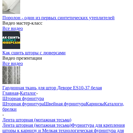
Поролон - один из первых синтетических утеплителей
Видео мастер-класс
Все видео
Как сшить шторы с люверсами
Видео презентации
Все видео
Гардинная ткань для штор Деворе ES10-37 белая
Главная
-
Каталог
-
Шторная фурнитура
Шторная фурнитура
Швейная фурнитура
Карнизы
Каталоги,
брелки
-
Лента шторная (мотажная тесьма)
Лента шторная (мотажная тесьма)
Фурнитура для крепления
шторы к карнизу и Мелкая технологическая фурнитура для