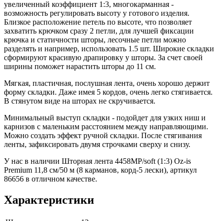
увеличенный коэффициент 1:3, многокарманная -
возможность регулировать высоту у готового изделия.
Близкое расположение петель по высоте, что позволяет
захватить крючком сразу 2 петли, для лучшей фиксации
крючка и статичности шторы, лесочные петли можно
разделять и например, использовать 1.5 шт. Широкие складки
сформируют красивую драпировку у шторы. За счет своей
ширины поможет нарастить шторы до 11 см.
Мягкая, пластичная, послушная лента, очень хорошо держит
форму складки. Даже имея 5 кордов, очень легко стягивается.
В стянутом виде на шторах не скручивается.
Минимальный выступ складки - подойдет для узких ниш и
карнизов с маленьким расстоянием между направляющими.
Можно создать эффект ручной складки. После стягивания
ленты, зафиксировать двумя строчками сверху и снизу.
У нас в наличии Шторная лента 4458MP/soft (1:3) Oz-is
Premium 11,8 см/50 м (8 карманов, корд-5 лески), артикул
86656 в отличном качестве.
Характеристики