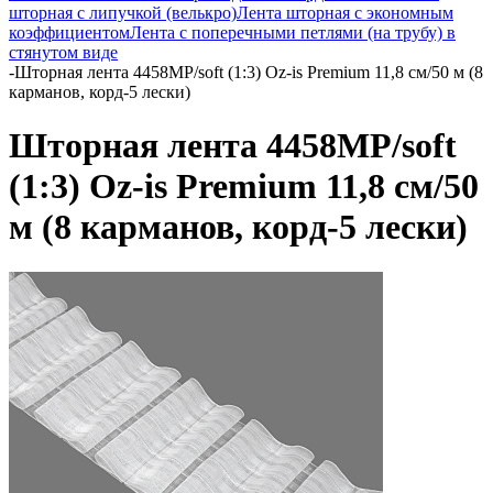
шторная с липучкой (велькро)
Лента шторная с экономным
коэффициентом
Лента с поперечными петлями (на трубу) в
стянутом виде
-
Шторная лента 4458MP/soft (1:3) Oz-is Premium 11,8 см/50 м (8
карманов, корд-5 лески)
Шторная лента 4458MP/soft
(1:3) Oz-is Premium 11,8 см/50
м (8 карманов, корд-5 лески)