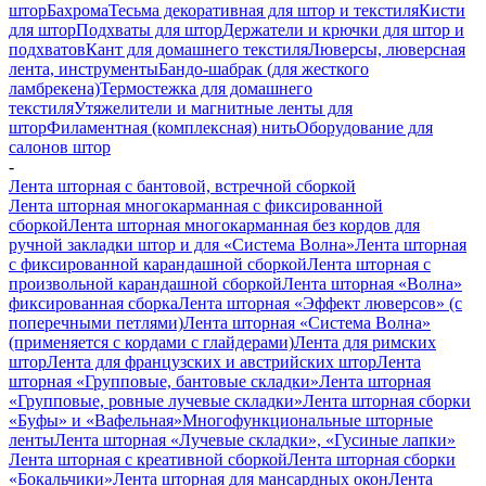
штор
Бахрома
Тесьма декоративная для штор и текстиля
Кисти
для штор
Подхваты для штор
Держатели и крючки для штор и
подхватов
Кант для домашнего текстиля
Люверсы, люверсная
лента, инструменты
Бандо-шабрак (для жесткого
ламбрекена)
Термостежка для домашнего
текстиля
Утяжелители и магнитные ленты для
штор
Филаментная (комплексная) нить
Оборудование для
салонов штор
-
Лента шторная с бантовой, встречной сборкой
Лента шторная многокарманная с фиксированной
сборкой
Лента шторная многокарманная без кордов для
ручной закладки штор и для «Система Волна»
Лента шторная
с фиксированной карандашной сборкой
Лента шторная с
произвольной карандашной сборкой
Лента шторная «Волна»
фиксированная сборка
Лента шторная «Эффект люверсов» (с
поперечными петлями)
Лента шторная «Система Волна»
(применяется с кордами с глайдерами)
Лента для римских
штор
Лента для французских и австрийских штор
Лента
шторная «Групповые, бантовые складки»
Лента шторная
«Групповые, ровные лучевые складки»
Лента шторная сборки
«Буфы» и «Вафельная»
Многофункциональные шторные
ленты
Лента шторная «Лучевые складки», «Гусиные лапки»
Лента шторная с креативной сборкой
Лента шторная сборки
«Бокальчики»
Лента шторная для мансардных окон
Лента