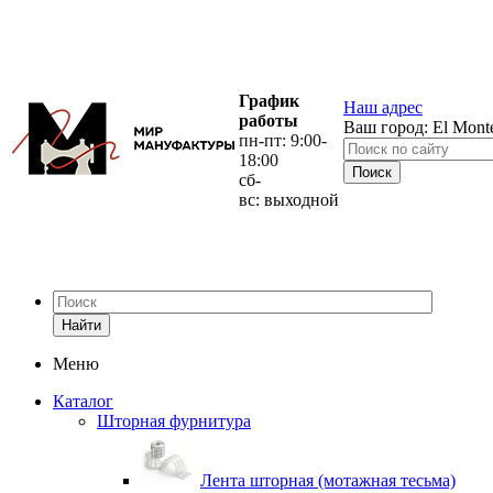
График
Наш адрес
работы
Ваш город:
El Mont
пн-пт: 9:00-
18:00
сб-
вс: выходной
Найти
Меню
Каталог
Шторная фурнитура
Лента шторная (мотажная тесьма)