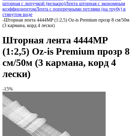
шторная с липучкой (велькро)
Лента шторная с экономным
коэффициентом
Лента с поперечными петлями (на трубу) в
стянутом виде
-
Шторная лента 4444MP (1:2,5) Oz-is Premium прозр 8 см/50м
(3 кармана, корд 4 лески)
Шторная лента 4444MP
(1:2,5) Oz-is Premium прозр 8
см/50м (3 кармана, корд 4
лески)
-15%