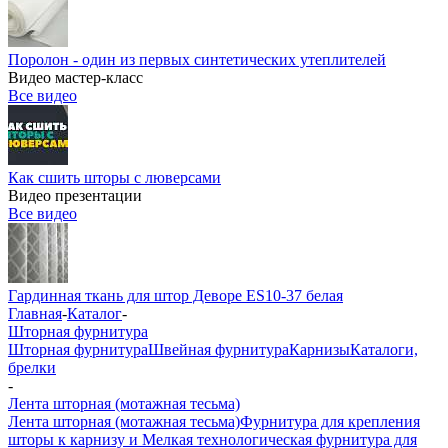
Поролон - один из первых синтетических утеплителей
Видео мастер-класс
Все видео
Как сшить шторы с люверсами
Видео презентации
Все видео
Гардинная ткань для штор Деворе ES10-37 белая
Главная
-
Каталог
-
Шторная фурнитура
Шторная фурнитура
Швейная фурнитура
Карнизы
Каталоги,
брелки
-
Лента шторная (мотажная тесьма)
Лента шторная (мотажная тесьма)
Фурнитура для крепления
шторы к карнизу и Мелкая технологическая фурнитура для