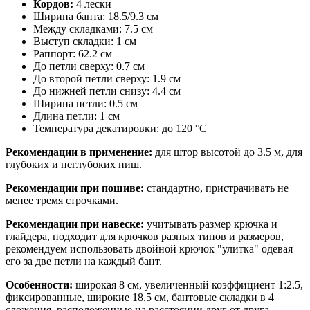
Кордов:
4 лески
Ширина банта: 18.5/9.3 см
Между складками: 7.5 см
Выступ складки: 1 см
Раппорт: 62.2 см
До петли сверху: 0.7 см
До второй петли сверху: 1.9 см
До нижней петли снизу: 4.4 см
Ширина петли: 0.5 см
Длина петли: 1 см
Температура декатировки: до 120 °С
Рекомендации в применение:
для штор высотой до 3.5 м, для
глубоких и неглубоких ниш.
Рекомендации при пошиве:
стандартно, пристрачивать не
менее тремя строчками.
Рекомендации при навеске:
учитывать размер крючка и
глайдера, подходит для крючков разных типов и размеров,
рекомендуем использовать двойной крючок "улитка" одевая
его за две петли на каждый бант.
Особенности:
широкая 8 см, увеличенный коэффициент 1:2.5,
фиксированные, широкие 18.5 см, бантовые складки в 4
сложения, расположенные на расстоянии друг от друга,