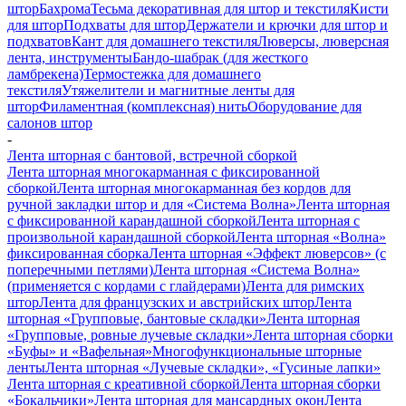
штор
Бахрома
Тесьма декоративная для штор и текстиля
Кисти
для штор
Подхваты для штор
Держатели и крючки для штор и
подхватов
Кант для домашнего текстиля
Люверсы, люверсная
лента, инструменты
Бандо-шабрак (для жесткого
ламбрекена)
Термостежка для домашнего
текстиля
Утяжелители и магнитные ленты для
штор
Филаментная (комплексная) нить
Оборудование для
салонов штор
-
Лента шторная с бантовой, встречной сборкой
Лента шторная многокарманная с фиксированной
сборкой
Лента шторная многокарманная без кордов для
ручной закладки штор и для «Система Волна»
Лента шторная
с фиксированной карандашной сборкой
Лента шторная с
произвольной карандашной сборкой
Лента шторная «Волна»
фиксированная сборка
Лента шторная «Эффект люверсов» (с
поперечными петлями)
Лента шторная «Система Волна»
(применяется с кордами с глайдерами)
Лента для римских
штор
Лента для французских и австрийских штор
Лента
шторная «Групповые, бантовые складки»
Лента шторная
«Групповые, ровные лучевые складки»
Лента шторная сборки
«Буфы» и «Вафельная»
Многофункциональные шторные
ленты
Лента шторная «Лучевые складки», «Гусиные лапки»
Лента шторная с креативной сборкой
Лента шторная сборки
«Бокальчики»
Лента шторная для мансардных окон
Лента