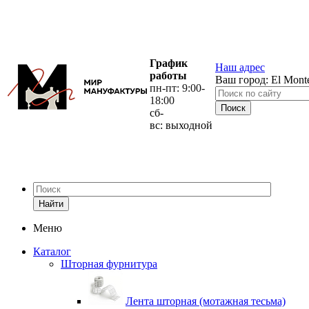
График
Наш адрес
работы
Ваш город:
El Mont
пн-пт: 9:00-
18:00
сб-
вс: выходной
Найти
Меню
Каталог
Шторная фурнитура
Лента шторная (мотажная тесьма)