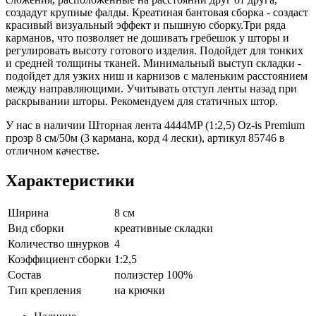
создадут крупные фалды. Креатиная бантовая сборка - создаст
красивый визуальный эффект и пышную сборку.Три ряда
карманов, что позволяет не дошивать гребешок у шторы и
регулировать высоту готового изделия. Подойдет для тонких
и средней толщины тканей. Минимальный выступ складки -
подойдет для узких ниш и карнизов с маленьким расстоянием
между направляющими. Учитывать отступ ленты назад при
раскрывании шторы. Рекомендуем для статичных штор.
У нас в наличии Шторная лента 4444MP (1:2,5) Oz-is Premium
прозр 8 см/50м (3 кармана, корд 4 лески), артикул 85746 в
отличном качестве.
Характеристики
Ширина
8 см
Вид сборки
креативные складки
Количество шнурков
4
Коэффициент сборки
1:2,5
Состав
полиэстер 100%
Тип крепления
на крючки