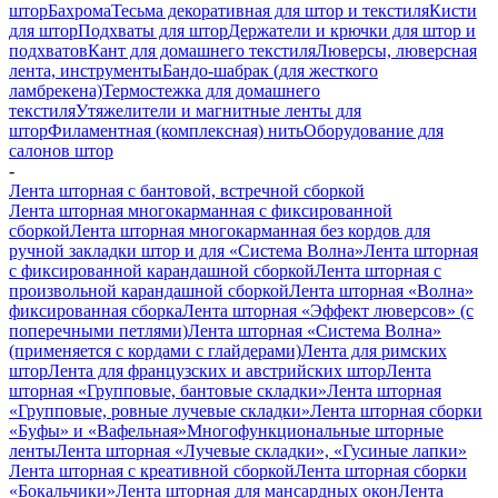
штор
Бахрома
Тесьма декоративная для штор и текстиля
Кисти
для штор
Подхваты для штор
Держатели и крючки для штор и
подхватов
Кант для домашнего текстиля
Люверсы, люверсная
лента, инструменты
Бандо-шабрак (для жесткого
ламбрекена)
Термостежка для домашнего
текстиля
Утяжелители и магнитные ленты для
штор
Филаментная (комплексная) нить
Оборудование для
салонов штор
-
Лента шторная с бантовой, встречной сборкой
Лента шторная многокарманная с фиксированной
сборкой
Лента шторная многокарманная без кордов для
ручной закладки штор и для «Система Волна»
Лента шторная
с фиксированной карандашной сборкой
Лента шторная с
произвольной карандашной сборкой
Лента шторная «Волна»
фиксированная сборка
Лента шторная «Эффект люверсов» (с
поперечными петлями)
Лента шторная «Система Волна»
(применяется с кордами с глайдерами)
Лента для римских
штор
Лента для французских и австрийских штор
Лента
шторная «Групповые, бантовые складки»
Лента шторная
«Групповые, ровные лучевые складки»
Лента шторная сборки
«Буфы» и «Вафельная»
Многофункциональные шторные
ленты
Лента шторная «Лучевые складки», «Гусиные лапки»
Лента шторная с креативной сборкой
Лента шторная сборки
«Бокальчики»
Лента шторная для мансардных окон
Лента