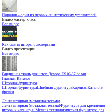
Поролон - один из первых синтетических утеплителей
Видео мастер-класс
Все видео
Как сшить шторы с люверсами
Видео презентации
Все видео
Гардинная ткань для штор Деворе ES10-37 белая
Главная
-
Каталог
-
Шторная фурнитура
Шторная фурнитура
Швейная фурнитура
Карнизы
Каталоги,
брелки
-
Лента шторная (мотажная тесьма)
Лента шторная (мотажная тесьма)
Фурнитура для крепления
шторы к карнизу и Мелкая технологическая фурнитура для