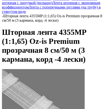
шторная с липучкой (велькро)
Лента шторная с экономным
коэффициентом
Лента с поперечными петлями (на трубу) в
стянутом виде
-
Шторная лента 4355MP (1:1,65) Oz-is Premium прозрачная 8
см/50 м (3 кармана, корд -4 лески)
Шторная лента 4355MP
(1:1,65) Oz-is Premium
прозрачная 8 см/50 м (3
кармана, корд -4 лески)