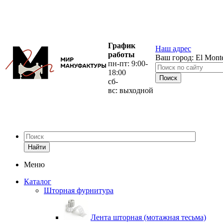
График
Наш адрес
работы
Ваш город:
El Mont
пн-пт: 9:00-
18:00
сб-
вс: выходной
Найти
Меню
Каталог
Шторная фурнитура
Лента шторная (мотажная тесьма)