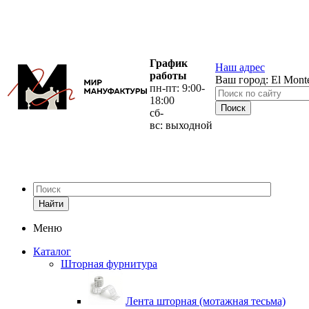
График
Наш адрес
работы
Ваш город:
El Mont
пн-пт: 9:00-
18:00
сб-
вс: выходной
Найти
Меню
Каталог
Шторная фурнитура
Лента шторная (мотажная тесьма)