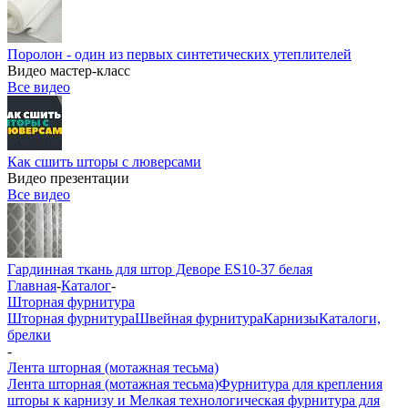
Поролон - один из первых синтетических утеплителей
Видео мастер-класс
Все видео
Как сшить шторы с люверсами
Видео презентации
Все видео
Гардинная ткань для штор Деворе ES10-37 белая
Главная
-
Каталог
-
Шторная фурнитура
Шторная фурнитура
Швейная фурнитура
Карнизы
Каталоги,
брелки
-
Лента шторная (мотажная тесьма)
Лента шторная (мотажная тесьма)
Фурнитура для крепления
шторы к карнизу и Мелкая технологическая фурнитура для