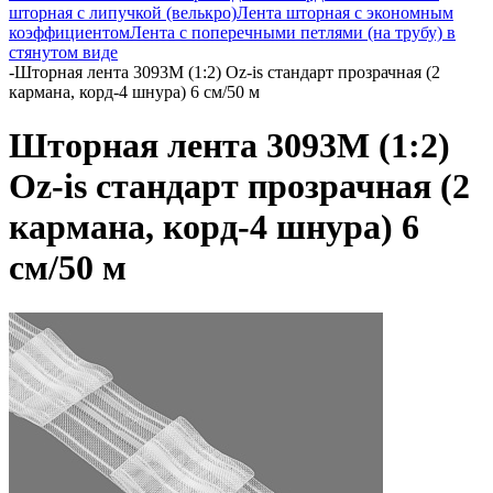
шторная с липучкой (велькро)
Лента шторная с экономным
коэффициентом
Лента с поперечными петлями (на трубу) в
стянутом виде
-
Шторная лента 3093M (1:2) Oz-is стандарт прозрачная (2
кармана, корд-4 шнура) 6 см/50 м
Шторная лента 3093M (1:2)
Oz-is стандарт прозрачная (2
кармана, корд-4 шнура) 6
см/50 м