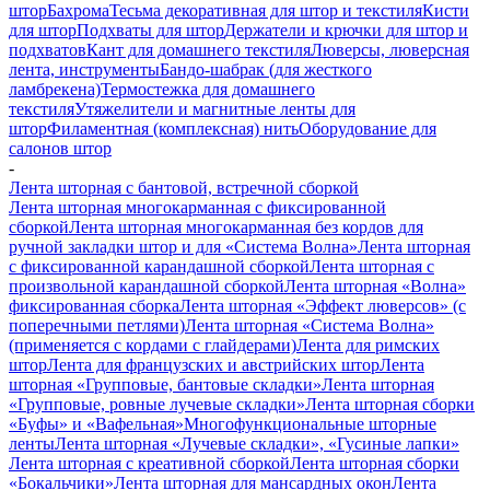
штор
Бахрома
Тесьма декоративная для штор и текстиля
Кисти
для штор
Подхваты для штор
Держатели и крючки для штор и
подхватов
Кант для домашнего текстиля
Люверсы, люверсная
лента, инструменты
Бандо-шабрак (для жесткого
ламбрекена)
Термостежка для домашнего
текстиля
Утяжелители и магнитные ленты для
штор
Филаментная (комплексная) нить
Оборудование для
салонов штор
-
Лента шторная с бантовой, встречной сборкой
Лента шторная многокарманная с фиксированной
сборкой
Лента шторная многокарманная без кордов для
ручной закладки штор и для «Система Волна»
Лента шторная
с фиксированной карандашной сборкой
Лента шторная с
произвольной карандашной сборкой
Лента шторная «Волна»
фиксированная сборка
Лента шторная «Эффект люверсов» (с
поперечными петлями)
Лента шторная «Система Волна»
(применяется с кордами с глайдерами)
Лента для римских
штор
Лента для французских и австрийских штор
Лента
шторная «Групповые, бантовые складки»
Лента шторная
«Групповые, ровные лучевые складки»
Лента шторная сборки
«Буфы» и «Вафельная»
Многофункциональные шторные
ленты
Лента шторная «Лучевые складки», «Гусиные лапки»
Лента шторная с креативной сборкой
Лента шторная сборки
«Бокальчики»
Лента шторная для мансардных окон
Лента