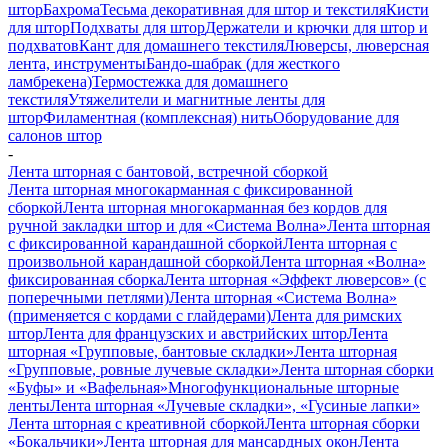
штор
Бахрома
Тесьма декоративная для штор и текстиля
Кисти
для штор
Подхваты для штор
Держатели и крючки для штор и
подхватов
Кант для домашнего текстиля
Люверсы, люверсная
лента, инструменты
Бандо-шабрак (для жесткого
ламбрекена)
Термостежка для домашнего
текстиля
Утяжелители и магнитные ленты для
штор
Филаментная (комплексная) нить
Оборудование для
салонов штор
-
Лента шторная с бантовой, встречной сборкой
Лента шторная многокарманная с фиксированной
сборкой
Лента шторная многокарманная без кордов для
ручной закладки штор и для «Система Волна»
Лента шторная
с фиксированной карандашной сборкой
Лента шторная с
произвольной карандашной сборкой
Лента шторная «Волна»
фиксированная сборка
Лента шторная «Эффект люверсов» (с
поперечными петлями)
Лента шторная «Система Волна»
(применяется с кордами с глайдерами)
Лента для римских
штор
Лента для французских и австрийских штор
Лента
шторная «Групповые, бантовые складки»
Лента шторная
«Групповые, ровные лучевые складки»
Лента шторная сборки
«Буфы» и «Вафельная»
Многофункциональные шторные
ленты
Лента шторная «Лучевые складки», «Гусиные лапки»
Лента шторная с креативной сборкой
Лента шторная сборки
«Бокальчики»
Лента шторная для мансардных окон
Лента