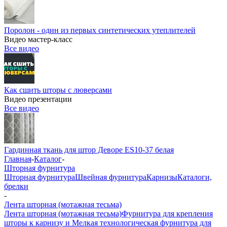
Поролон - один из первых синтетических утеплителей
Видео мастер-класс
Все видео
Как сшить шторы с люверсами
Видео презентации
Все видео
Гардинная ткань для штор Деворе ES10-37 белая
Главная
-
Каталог
-
Шторная фурнитура
Шторная фурнитура
Швейная фурнитура
Карнизы
Каталоги,
брелки
-
Лента шторная (мотажная тесьма)
Лента шторная (мотажная тесьма)
Фурнитура для крепления
шторы к карнизу и Мелкая технологическая фурнитура для