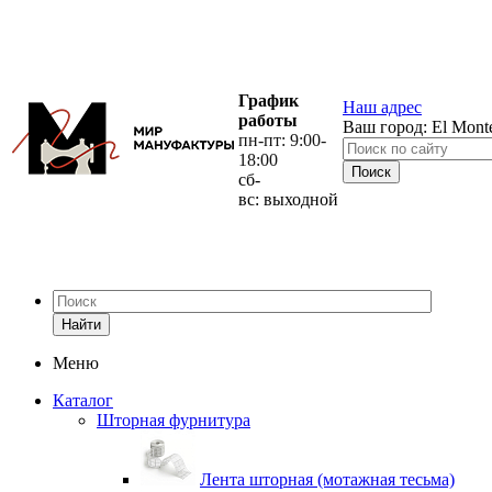
График
Наш адрес
работы
Ваш город:
El Mont
пн-пт: 9:00-
18:00
сб-
вс: выходной
Найти
Меню
Каталог
Шторная фурнитура
Лента шторная (мотажная тесьма)