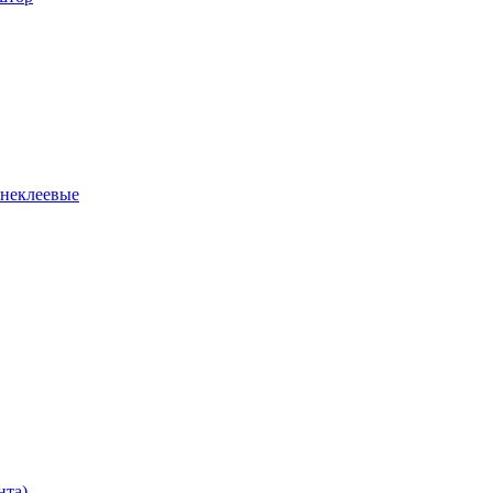
 неклеевые
нта)