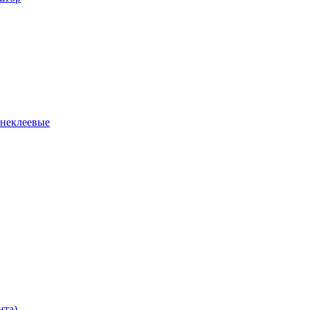
 неклеевые
нта)