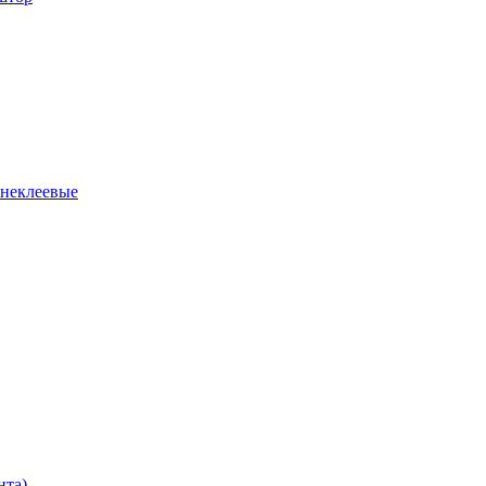
 неклеевые
нта)