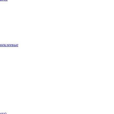
 неклеевые
нта)