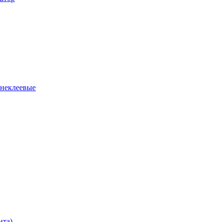
 неклеевые
нта)