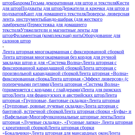
штор
Бахрома
Тесьма декоративная для штор и текстиля
Кисти
для штор
Подхваты для штор
Держатели и крючки для штор и
подхватов
Кант для домашнего текстиля
Люверсы, люверсная
лента, инструменты
Бандо-шабрак (для жесткого
ламбрекена)
Термостежка для домашнего
текстиля
Утяжелители и магнитные ленты для
штор
Филаментная (комплексная) нить
Оборудование для
салонов штор
-
Лента шторная многокарманная с фиксированной сборкой
Лента шторная многокарманная без кордов для ручной
закладки штор и для «Система Волна»
Лента шторная с
фиксированной карандашной сборкой
Лента шторная с
произвольной карандашной сборкой
Лента шторная «Волна»
фиксированная сборка
Лента шторная «Эффект люверсов» (с
поперечными петлями)
Лента шторная «Система Волна»
(применяется с кордами с глайдерами)
Лента для римских
штор
Лента для французских и австрийских штор
Лента
шторная «Групповые, бантовые складки»
Лента шторная
«Групповые, ровные лучевые складки»
Лента шторная с
бантовой, встречной сборкой
Лента шторная сборки «Буфы» и
«Вафельная»
Многофункциональные шторные ленты
Лента
шторная «Лучевые складки», «Гусиные лапки»
Лента шторная
с креативной сборкой
Лента шторная сборки
«Бокальчики»
Лента шторная для мансардных окон
Лента