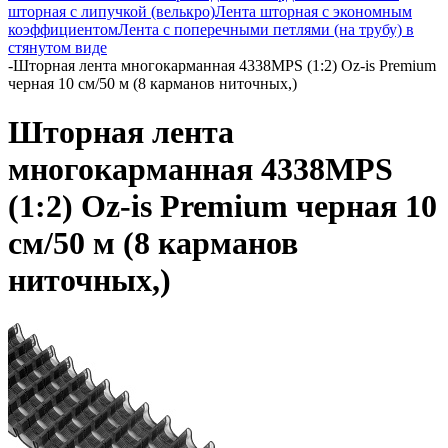
шторная с липучкой (велькро)
Лента шторная с экономным
коэффициентом
Лента с поперечными петлями (на трубу) в
стянутом виде
-
Шторная лента многокарманная 4338MPS (1:2) Oz-is Premium
черная 10 см/50 м (8 карманов ниточных,)
Шторная лента
многокарманная 4338MPS
(1:2) Oz-is Premium черная 10
см/50 м (8 карманов
ниточных,)