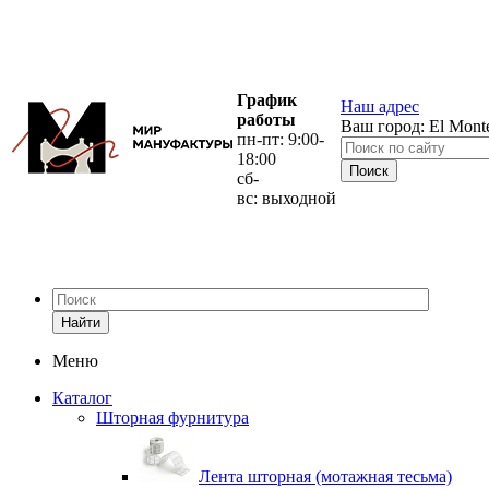
График
Наш адрес
работы
Ваш город:
El Mont
пн-пт: 9:00-
18:00
сб-
вс: выходной
Найти
Меню
Каталог
Шторная фурнитура
Лента шторная (мотажная тесьма)