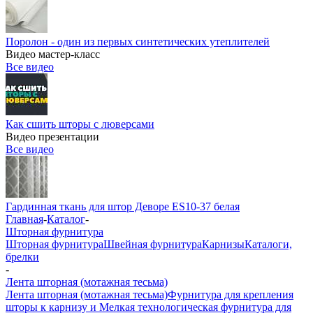
Поролон - один из первых синтетических утеплителей
Видео мастер-класс
Все видео
Как сшить шторы с люверсами
Видео презентации
Все видео
Гардинная ткань для штор Деворе ES10-37 белая
Главная
-
Каталог
-
Шторная фурнитура
Шторная фурнитура
Швейная фурнитура
Карнизы
Каталоги,
брелки
-
Лента шторная (мотажная тесьма)
Лента шторная (мотажная тесьма)
Фурнитура для крепления
шторы к карнизу и Мелкая технологическая фурнитура для