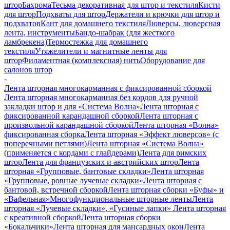
штор
Бахрома
Тесьма декоративная для штор и текстиля
Кисти
для штор
Подхваты для штор
Держатели и крючки для штор и
подхватов
Кант для домашнего текстиля
Люверсы, люверсная
лента, инструменты
Бандо-шабрак (для жесткого
ламбрекена)
Термостежка для домашнего
текстиля
Утяжелители и магнитные ленты для
штор
Филаментная (комплексная) нить
Оборудование для
салонов штор
-
Лента шторная многокарманная с фиксированной сборкой
Лента шторная многокарманная без кордов для ручной
закладки штор и для «Система Волна»
Лента шторная с
фиксированной карандашной сборкой
Лента шторная с
произвольной карандашной сборкой
Лента шторная «Волна»
фиксированная сборка
Лента шторная «Эффект люверсов» (с
поперечными петлями)
Лента шторная «Система Волна»
(применяется с кордами с глайдерами)
Лента для римских
штор
Лента для французских и австрийских штор
Лента
шторная «Групповые, бантовые складки»
Лента шторная
«Групповые, ровные лучевые складки»
Лента шторная с
бантовой, встречной сборкой
Лента шторная сборки «Буфы» и
«Вафельная»
Многофункциональные шторные ленты
Лента
шторная «Лучевые складки», «Гусиные лапки»
Лента шторная
с креативной сборкой
Лента шторная сборки
«Бокальчики»
Лента шторная для мансардных окон
Лента