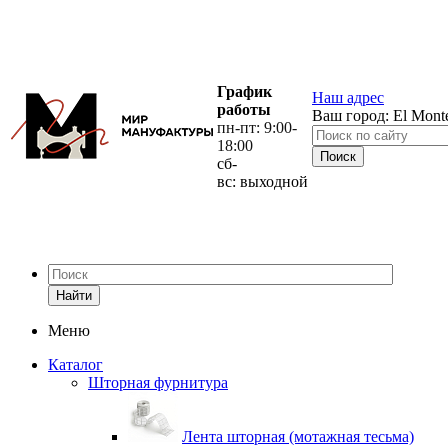
График
Наш адрес
работы
Ваш город:
El Mont
пн-пт: 9:00-
18:00
сб-
вс: выходной
Найти
Меню
Каталог
Шторная фурнитура
Лента шторная (мотажная тесьма)