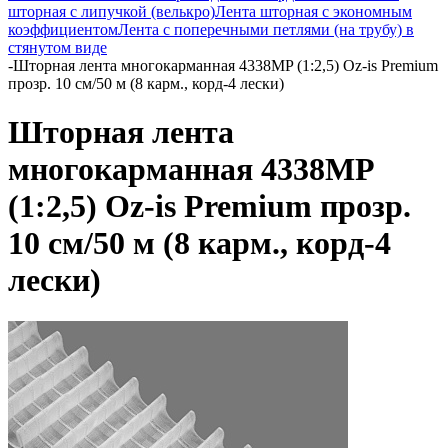
шторная с липучкой (велькро)
Лента шторная с экономным
коэффициентом
Лента с поперечными петлями (на трубу) в
стянутом виде
-
Шторная лента многокарманная 4338MP (1:2,5) Oz-is Premium
прозр. 10 см/50 м (8 карм., корд-4 лески)
Шторная лента
многокарманная 4338MP
(1:2,5) Oz-is Premium прозр.
10 см/50 м (8 карм., корд-4
лески)