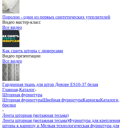
Поролон - один из первых синтетических утеплителей
Видео мастер-класс
Все видео
Как сшить шторы с люверсами
Видео презентации
Все видео
Гардинная ткань для штор Деворе ES10-37 белая
Главная
-
Каталог
-
Шторная фурнитура
Шторная фурнитура
Швейная фурнитура
Карнизы
Каталоги,
брелки
-
Лента шторная (мотажная тесьма)
Лента шторная (мотажная тесьма)
Фурнитура для крепления
шторы к карнизу и Мелкая технологическая фурнитура для