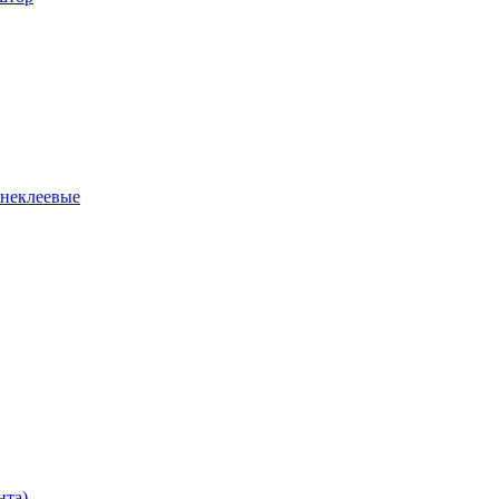
 неклеевые
нта)