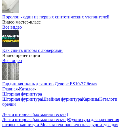
Поролон - один из первых синтетических утеплителей
Видео мастер-класс
Все видео
Как сшить шторы с люверсами
Видео презентации
Все видео
Гардинная ткань для штор Деворе ES10-37 белая
Главная
-
Каталог
-
Шторная фурнитура
Шторная фурнитура
Швейная фурнитура
Карнизы
Каталоги,
брелки
-
Лента шторная (мотажная тесьма)
Лента шторная (мотажная тесьма)
Фурнитура для крепления
шторы к карнизу и Мелкая технологическая фурнитура для