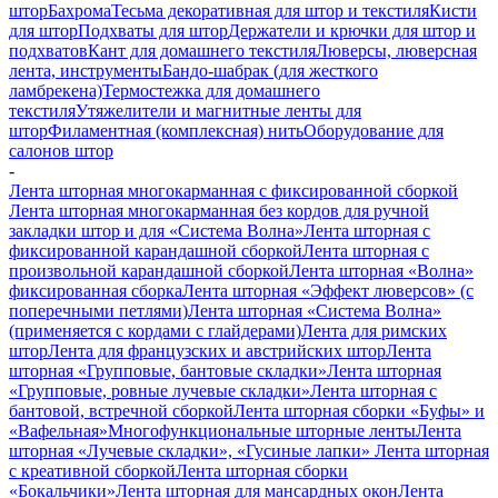
штор
Бахрома
Тесьма декоративная для штор и текстиля
Кисти
для штор
Подхваты для штор
Держатели и крючки для штор и
подхватов
Кант для домашнего текстиля
Люверсы, люверсная
лента, инструменты
Бандо-шабрак (для жесткого
ламбрекена)
Термостежка для домашнего
текстиля
Утяжелители и магнитные ленты для
штор
Филаментная (комплексная) нить
Оборудование для
салонов штор
-
Лента шторная многокарманная с фиксированной сборкой
Лента шторная многокарманная без кордов для ручной
закладки штор и для «Система Волна»
Лента шторная с
фиксированной карандашной сборкой
Лента шторная с
произвольной карандашной сборкой
Лента шторная «Волна»
фиксированная сборка
Лента шторная «Эффект люверсов» (с
поперечными петлями)
Лента шторная «Система Волна»
(применяется с кордами с глайдерами)
Лента для римских
штор
Лента для французских и австрийских штор
Лента
шторная «Групповые, бантовые складки»
Лента шторная
«Групповые, ровные лучевые складки»
Лента шторная с
бантовой, встречной сборкой
Лента шторная сборки «Буфы» и
«Вафельная»
Многофункциональные шторные ленты
Лента
шторная «Лучевые складки», «Гусиные лапки»
Лента шторная
с креативной сборкой
Лента шторная сборки
«Бокальчики»
Лента шторная для мансардных окон
Лента