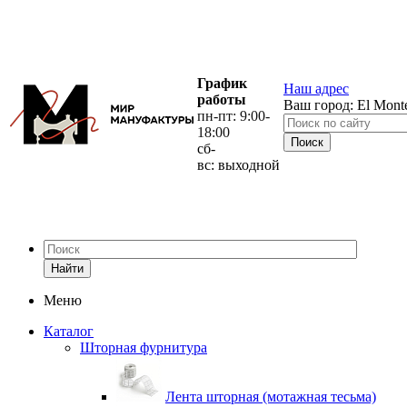
График
Наш адрес
работы
Ваш город:
El Mont
пн-пт: 9:00-
18:00
сб-
вс: выходной
Найти
Меню
Каталог
Шторная фурнитура
Лента шторная (мотажная тесьма)