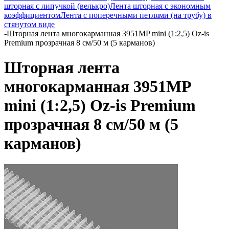
шторная с липучкой (велькро)
Лента шторная с экономным
коэффициентом
Лента с поперечными петлями (на трубу) в
стянутом виде
-
Шторная лента многокарманная 3951MP mini (1:2,5) Oz-is
Premium прозрачная 8 см/50 м (5 карманов)
Шторная лента
многокарманная 3951MP
mini (1:2,5) Oz-is Premium
прозрачная 8 см/50 м (5
карманов)