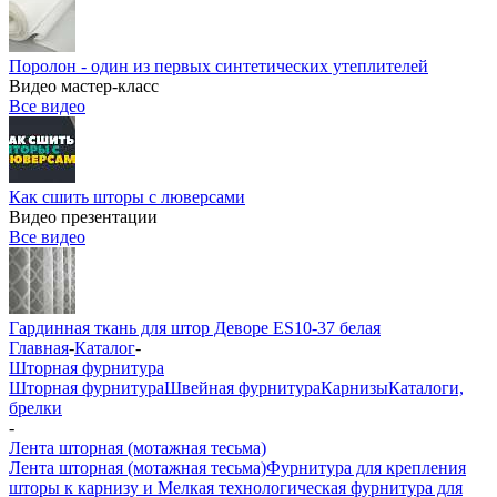
Поролон - один из первых синтетических утеплителей
Видео мастер-класс
Все видео
Как сшить шторы с люверсами
Видео презентации
Все видео
Гардинная ткань для штор Деворе ES10-37 белая
Главная
-
Каталог
-
Шторная фурнитура
Шторная фурнитура
Швейная фурнитура
Карнизы
Каталоги,
брелки
-
Лента шторная (мотажная тесьма)
Лента шторная (мотажная тесьма)
Фурнитура для крепления
шторы к карнизу и Мелкая технологическая фурнитура для