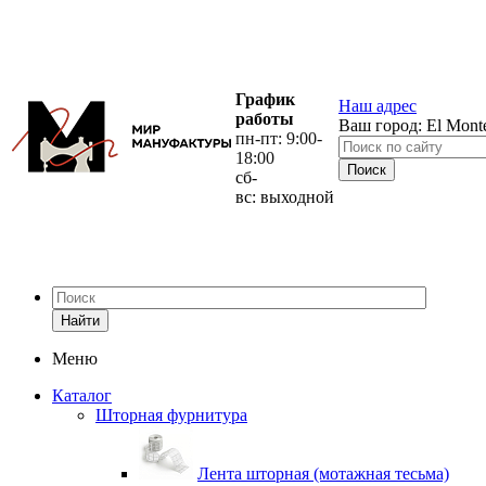
График
Наш адрес
работы
Ваш город:
El Mont
пн-пт: 9:00-
18:00
сб-
вс: выходной
Найти
Меню
Каталог
Шторная фурнитура
Лента шторная (мотажная тесьма)