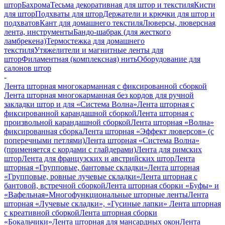
штор
Бахрома
Тесьма декоративная для штор и текстиля
Кисти
для штор
Подхваты для штор
Держатели и крючки для штор и
подхватов
Кант для домашнего текстиля
Люверсы, люверсная
лента, инструменты
Бандо-шабрак (для жесткого
ламбрекена)
Термостежка для домашнего
текстиля
Утяжелители и магнитные ленты для
штор
Филаментная (комплексная) нить
Оборудование для
салонов штор
-
Лента шторная многокарманная с фиксированной сборкой
Лента шторная многокарманная без кордов для ручной
закладки штор и для «Система Волна»
Лента шторная с
фиксированной карандашной сборкой
Лента шторная с
произвольной карандашной сборкой
Лента шторная «Волна»
фиксированная сборка
Лента шторная «Эффект люверсов» (с
поперечными петлями)
Лента шторная «Система Волна»
(применяется с кордами с глайдерами)
Лента для римских
штор
Лента для французских и австрийских штор
Лента
шторная «Групповые, бантовые складки»
Лента шторная
«Групповые, ровные лучевые складки»
Лента шторная с
бантовой, встречной сборкой
Лента шторная сборки «Буфы» и
«Вафельная»
Многофункциональные шторные ленты
Лента
шторная «Лучевые складки», «Гусиные лапки»
Лента шторная
с креативной сборкой
Лента шторная сборки
«Бокальчики»
Лента шторная для мансардных окон
Лента