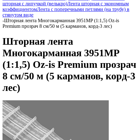
шторная с липучкой (велькро)
Лента шторная с экономным
коэффициентом
Лента с поперечными петлями (на трубу) в
стянутом виде
-
Шторная лента Многокарманная 3951MP (1:1,5) Oz-is
Premium прозрач 8 см/50 м (5 карманов, корд-3 лес)
Шторная лента
Многокарманная 3951MP
(1:1,5) Oz-is Premium прозрач
8 см/50 м (5 карманов, корд-3
лес)