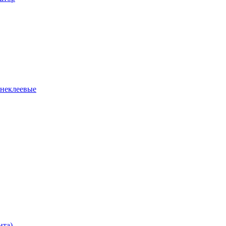
 неклеевые
нта)