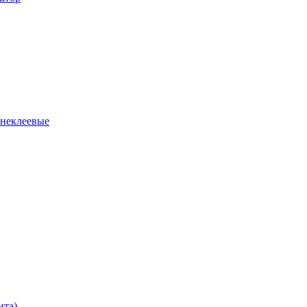
 неклеевые
нта)