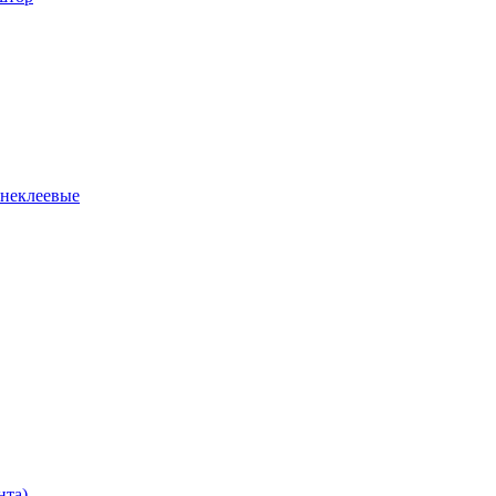
 неклеевые
нта)