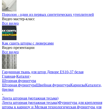
Поролон - один из первых синтетических утеплителей
Видео мастер-класс
Все видео
Как сшить шторы с люверсами
Видео презентации
Все видео
Гардинная ткань для штор Деворе ES10-37 белая
Главная
-
Каталог
-
Шторная фурнитура
Шторная фурнитура
Швейная фурнитура
Карнизы
Каталоги,
брелки
-
Лента шторная (мотажная тесьма)
Лента шторная (мотажная тесьма)
Фурнитура для крепления
шторы к карнизу и Мелкая технологическая фурнитура для