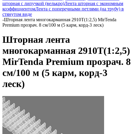
шторная с липучкой (велькро)
Лента шторная с экономным
коэффициентом
Лента с поперечными петлями (на трубу) в
стянутом виде
-
Шторная лента многокарманная 2910T(1:2,5) MirTenda
Premium прозрач. 8 см/100 м (5 карм, корд-3 леск)
Шторная лента
многокарманная 2910T(1:2,5)
MirTenda Premium прозрач. 8
см/100 м (5 карм, корд-3
леск)