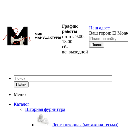
График
Наш адрес
работы
Ваш город:
El Mont
пн-пт: 9:00-
18:00
сб-
вс: выходной
Найти
Меню
Каталог
Шторная фурнитура
Лента шторная (мотажная тесьма)