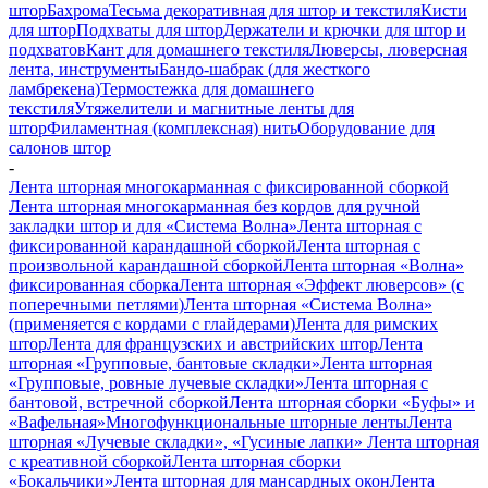
штор
Бахрома
Тесьма декоративная для штор и текстиля
Кисти
для штор
Подхваты для штор
Держатели и крючки для штор и
подхватов
Кант для домашнего текстиля
Люверсы, люверсная
лента, инструменты
Бандо-шабрак (для жесткого
ламбрекена)
Термостежка для домашнего
текстиля
Утяжелители и магнитные ленты для
штор
Филаментная (комплексная) нить
Оборудование для
салонов штор
-
Лента шторная многокарманная с фиксированной сборкой
Лента шторная многокарманная без кордов для ручной
закладки штор и для «Система Волна»
Лента шторная с
фиксированной карандашной сборкой
Лента шторная с
произвольной карандашной сборкой
Лента шторная «Волна»
фиксированная сборка
Лента шторная «Эффект люверсов» (с
поперечными петлями)
Лента шторная «Система Волна»
(применяется с кордами с глайдерами)
Лента для римских
штор
Лента для французских и австрийских штор
Лента
шторная «Групповые, бантовые складки»
Лента шторная
«Групповые, ровные лучевые складки»
Лента шторная с
бантовой, встречной сборкой
Лента шторная сборки «Буфы» и
«Вафельная»
Многофункциональные шторные ленты
Лента
шторная «Лучевые складки», «Гусиные лапки»
Лента шторная
с креативной сборкой
Лента шторная сборки
«Бокальчики»
Лента шторная для мансардных окон
Лента