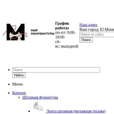
График
Наш адрес
работы
Ваш город:
El Mont
пн-пт: 9:00-
18:00
сб-
вс: выходной
Найти
Меню
Каталог
Шторная фурнитура
Лента шторная (мотажная тесьма)