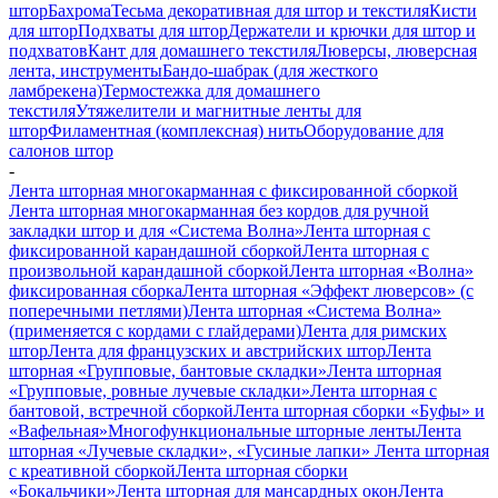
штор
Бахрома
Тесьма декоративная для штор и текстиля
Кисти
для штор
Подхваты для штор
Держатели и крючки для штор и
подхватов
Кант для домашнего текстиля
Люверсы, люверсная
лента, инструменты
Бандо-шабрак (для жесткого
ламбрекена)
Термостежка для домашнего
текстиля
Утяжелители и магнитные ленты для
штор
Филаментная (комплексная) нить
Оборудование для
салонов штор
-
Лента шторная многокарманная с фиксированной сборкой
Лента шторная многокарманная без кордов для ручной
закладки штор и для «Система Волна»
Лента шторная с
фиксированной карандашной сборкой
Лента шторная с
произвольной карандашной сборкой
Лента шторная «Волна»
фиксированная сборка
Лента шторная «Эффект люверсов» (с
поперечными петлями)
Лента шторная «Система Волна»
(применяется с кордами с глайдерами)
Лента для римских
штор
Лента для французских и австрийских штор
Лента
шторная «Групповые, бантовые складки»
Лента шторная
«Групповые, ровные лучевые складки»
Лента шторная с
бантовой, встречной сборкой
Лента шторная сборки «Буфы» и
«Вафельная»
Многофункциональные шторные ленты
Лента
шторная «Лучевые складки», «Гусиные лапки»
Лента шторная
с креативной сборкой
Лента шторная сборки
«Бокальчики»
Лента шторная для мансардных окон
Лента