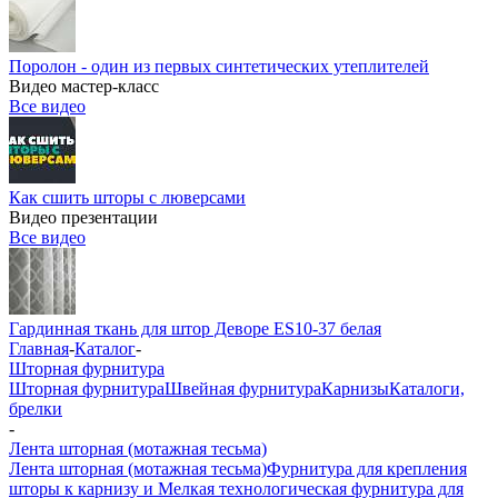
Поролон - один из первых синтетических утеплителей
Видео мастер-класс
Все видео
Как сшить шторы с люверсами
Видео презентации
Все видео
Гардинная ткань для штор Деворе ES10-37 белая
Главная
-
Каталог
-
Шторная фурнитура
Шторная фурнитура
Швейная фурнитура
Карнизы
Каталоги,
брелки
-
Лента шторная (мотажная тесьма)
Лента шторная (мотажная тесьма)
Фурнитура для крепления
шторы к карнизу и Мелкая технологическая фурнитура для