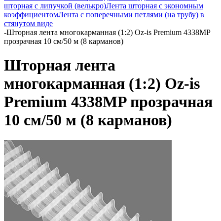
шторная с липучкой (велькро)
Лента шторная с экономным
коэффициентом
Лента с поперечными петлями (на трубу) в
стянутом виде
-
Шторная лента многокарманная (1:2) Oz-is Premium 4338MP
прозрачная 10 см/50 м (8 карманов)
Шторная лента
многокарманная (1:2) Oz-is
Premium 4338MP прозрачная
10 см/50 м (8 карманов)