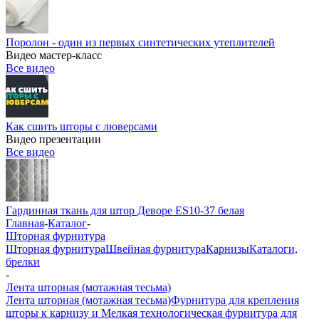
Поролон - один из первых синтетических утеплителей
Видео мастер-класс
Все видео
Как сшить шторы с люверсами
Видео презентации
Все видео
Гардинная ткань для штор Деворе ES10-37 белая
Главная
-
Каталог
-
Шторная фурнитура
Шторная фурнитура
Швейная фурнитура
Карнизы
Каталоги,
брелки
-
Лента шторная (мотажная тесьма)
Лента шторная (мотажная тесьма)
Фурнитура для крепления
шторы к карнизу и Мелкая технологическая фурнитура для