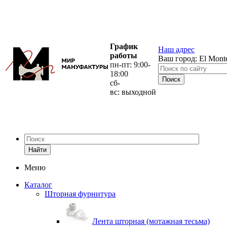
График
Наш адрес
работы
Ваш город:
El Mont
пн-пт: 9:00-
18:00
сб-
вс: выходной
Найти
Меню
Каталог
Шторная фурнитура
Лента шторная (мотажная тесьма)