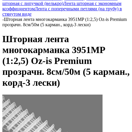
шторная с липучкой (велькро)
Лента шторная с экономным
коэффициентом
Лента с поперечными петлями (на трубу) в
стянутом виде
-
Шторная лента многокарманка 3951MP (1:2,5) Oz-is Premium
прозрачн. 8см/50м (5 карман., корд-3 лески)
Шторная лента
многокарманка 3951MP
(1:2,5) Oz-is Premium
прозрачн. 8см/50м (5 карман.,
корд-3 лески)