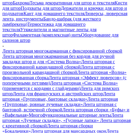
штор
Бахрома
Тесьма декоративная для штор и текстиля
Кисти
для штор
Подхваты для штор
Держатели и крючки для штор и
подхватов
Кант для домашнего текстиля
Люверсы, люверсная
лента, инструменты
Бандо-шабрак (для жесткого
ламбрекена)
Термостежка для домашнего
текстиля
Утяжелители и магнитные ленты для
штор
Филаментная (комплексная) нить
Оборудование для
салонов штор
-
Лента шторная многокарманная с фиксированной сборкой
Лента шторная многокарманная без кордов для ручной
закладки штор и для «Система Волна»
Лента шторная с
фиксированной карандашной сборкой
Лента шторная с
произвольной карандашной сборкой
Лента шторная «Волна»
фиксированная сборка
Лента шторная «Эффект люверсов» (с
поперечными петлями)
Лента шторная «Система Волна»
(применяется с кордами с глайдерами)
Лента для римских
штор
Лента для французских и австрийских штор
Лента
шторная «Групповые, бантовые складки»
Лента шторная
«Групповые, ровные лучевые складки»
Лента шторная с
бантовой, встречной сборкой
Лента шторная сборки «Буфы» и
«Вафельная»
Многофункциональные шторные ленты
Лента
шторная «Лучевые складки», «Гусиные лапки»
Лента шторная
с креативной сборкой
Лента шторная сборки
«Бокальчики»
Лента шторная для мансардных окон
Лента