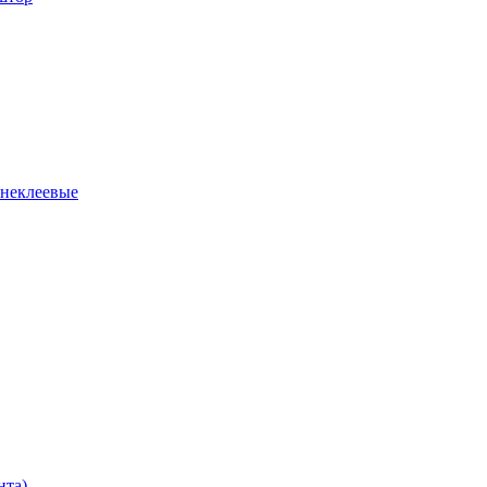
 неклеевые
нта)