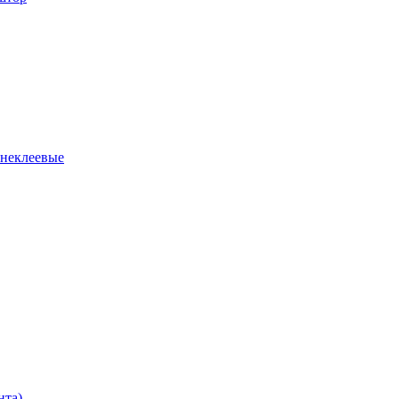
 неклеевые
нта)