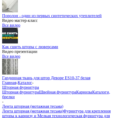
Поролон - один из первых синтетических утеплителей
Видео мастер-класс
Все видео
Как сшить шторы с люверсами
Видео презентации
Все видео
Гардинная ткань для штор Деворе ES10-37 белая
Главная
-
Каталог
-
Шторная фурнитура
Шторная фурнитура
Швейная фурнитура
Карнизы
Каталоги,
брелки
-
Лента шторная (мотажная тесьма)
Лента шторная (мотажная тесьма)
Фурнитура для крепления
шторы к карнизу и Мелкая технологическая фурнитура для