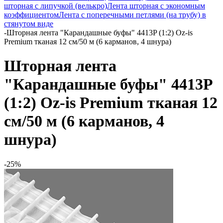
шторная с липучкой (велькро)
Лента шторная с экономным
коэффициентом
Лента с поперечными петлями (на трубу) в
стянутом виде
-
Шторная лента "Карандашные буфы" 4413P (1:2) Oz-is
Premium тканая 12 см/50 м (6 карманов, 4 шнура)
Шторная лента
"Карандашные буфы" 4413P
(1:2) Oz-is Premium тканая 12
см/50 м (6 карманов, 4
шнура)
-25%