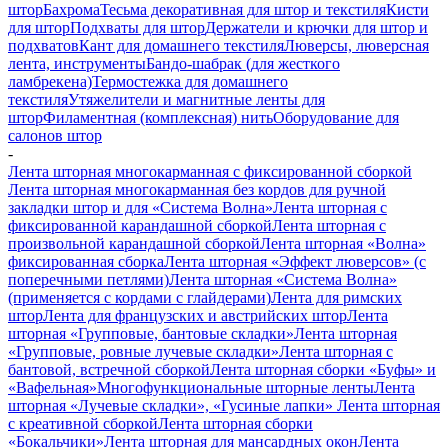
штор
Бахрома
Тесьма декоративная для штор и текстиля
Кисти
для штор
Подхваты для штор
Держатели и крючки для штор и
подхватов
Кант для домашнего текстиля
Люверсы, люверсная
лента, инструменты
Бандо-шабрак (для жесткого
ламбрекена)
Термостежка для домашнего
текстиля
Утяжелители и магнитные ленты для
штор
Филаментная (комплексная) нить
Оборудование для
салонов штор
-
Лента шторная многокарманная с фиксированной сборкой
Лента шторная многокарманная без кордов для ручной
закладки штор и для «Система Волна»
Лента шторная с
фиксированной карандашной сборкой
Лента шторная с
произвольной карандашной сборкой
Лента шторная «Волна»
фиксированная сборка
Лента шторная «Эффект люверсов» (с
поперечными петлями)
Лента шторная «Система Волна»
(применяется с кордами с глайдерами)
Лента для римских
штор
Лента для французских и австрийских штор
Лента
шторная «Групповые, бантовые складки»
Лента шторная
«Групповые, ровные лучевые складки»
Лента шторная с
бантовой, встречной сборкой
Лента шторная сборки «Буфы» и
«Вафельная»
Многофункциональные шторные ленты
Лента
шторная «Лучевые складки», «Гусиные лапки»
Лента шторная
с креативной сборкой
Лента шторная сборки
«Бокальчики»
Лента шторная для мансардных окон
Лента