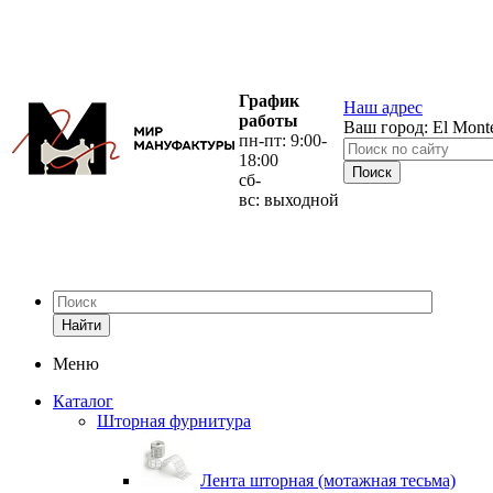
График
Наш адрес
работы
Ваш город:
El Mont
пн-пт: 9:00-
18:00
сб-
вс: выходной
Найти
Меню
Каталог
Шторная фурнитура
Лента шторная (мотажная тесьма)