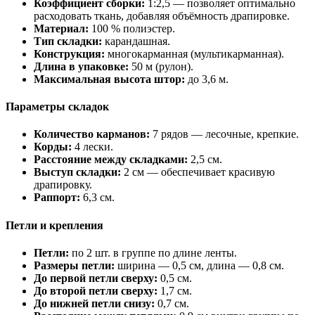
Коэффициент сборки:
1:2,5 — позволяет оптимально
расходовать ткань, добавляя объёмность драпировке.
Материал:
100 % полиэстер.
Тип складки:
карандашная.
Конструкция:
многокарманная (мультикарманная).
Длина в упаковке:
50 м (рулон).
Максимальная высота штор:
до 3,6 м.
Параметры складок
Количество карманов:
7 рядов — лесочные, крепкие.
Корды:
4 лески.
Расстояние между складками:
2,5 см.
Выступ складки:
2 см — обеспечивает красивую
драпировку.
Раппорт:
6,3 см.
Петли и крепления
Петли:
по 2 шт. в группе по длине ленты.
Размеры петли:
ширина — 0,5 см, длина — 0,8 см.
До первой петли сверху:
0,5 см.
До второй петли сверху:
1,7 см.
До нижней петли снизу:
0,7 см.