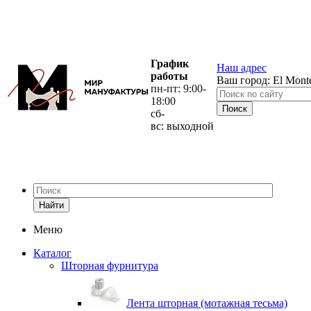
График
Наш адрес
работы
Ваш город:
El Mont
пн-пт: 9:00-
18:00
сб-
вс: выходной
Найти
Меню
Каталог
Шторная фурнитура
Лента шторная (мотажная тесьма)