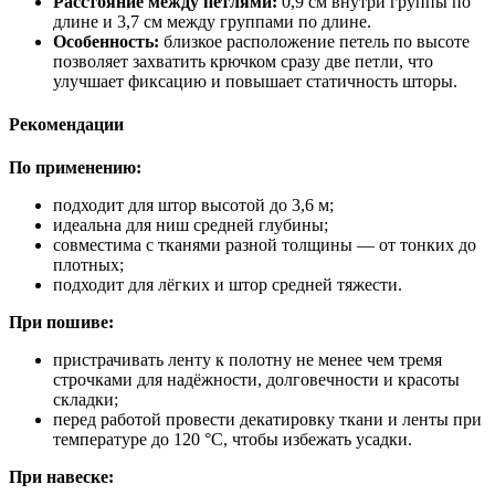
Расстояние между петлями:
0,9 см внутри группы по
длине и 3,7 см между группами по длине.
Особенность:
близкое расположение петель по высоте
позволяет захватить крючком сразу две петли, что
улучшает фиксацию и повышает статичность шторы.
Рекомендации
По применению:
подходит для штор высотой до 3,6 м;
идеальна для ниш средней глубины;
совместима с тканями разной толщины — от тонких до
плотных;
подходит для лёгких и штор средней тяжести.
При пошиве:
пристрачивать ленту к полотну не менее чем тремя
строчками для надёжности, долговечности и красоты
складки;
перед работой провести декатировку ткани и ленты при
температуре до 120 °C, чтобы избежать усадки.
При навеске: