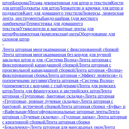
штор
Бахрома
Тесьма декоративная для штор и текстиля
Кисти
для штор
Подхваты для штор
Держатели и крючки для штор и
подхватов
Кант для домашнего текстиля
Люверсы, люверсная
лента, инструменты
Бандо-шабрак (для жесткого
ламбрекена)
Термостежка для домашнего
текстиля
Утяжелители и магнитные ленты для
штор
Филаментная (комплексная) нить
Оборудование для
салонов штор
-
Лента шторная многокарманная с фиксированной сборкой
Лента шторная многокарманная без кордов для ручной
закладки штор и для «Система Волна»
Лента шторная с
фиксированной карандашной сборкой
Лента шторная с
произвольной карандашной сборкой
Лента шторная «Волна»
фиксированная сборка
Лента шторная «Эффект люверсов» (с
поперечными петлями)
Лента шторная «Система Волна»
(применяется с кордами с глайдерами)
Лента для римских
штор
Лента для французских и австрийских штор
Лента
шторная «Групповые, бантовые складки»
Лента шторная
«Групповые, ровные лучевые складки»
Лента шторная с
бантовой, встречной сборкой
Лента шторная сборки «Буфы» и
«Вафельная»
Многофункциональные шторные ленты
Лента
шторная «Лучевые складки», «Гусиные лапки»
Лента шторная
с креативной сборкой
Лента шторная сборки
«Бокальчики»
Лента шторная для мансардных окон
Лента