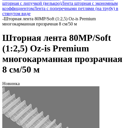
шторная с липучкой (велькро)
Лента шторная с экономным
коэффициентом
Лента с поперечными петлями (на трубу) в
стянутом виде
-
Шторная лента 80MP/Soft (1:2,5) Oz-is Premium
многокарманная прозрачная 8 см/50 м
Шторная лента 80MP/Soft
(1:2,5) Oz-is Premium
многокарманная прозрачная
8 см/50 м
Новинка