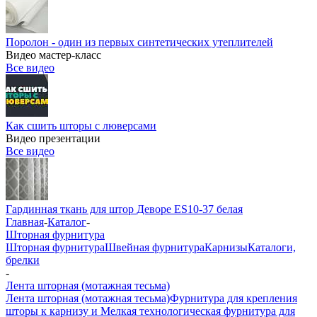
Поролон - один из первых синтетических утеплителей
Видео мастер-класс
Все видео
Как сшить шторы с люверсами
Видео презентации
Все видео
Гардинная ткань для штор Деворе ES10-37 белая
Главная
-
Каталог
-
Шторная фурнитура
Шторная фурнитура
Швейная фурнитура
Карнизы
Каталоги,
брелки
-
Лента шторная (мотажная тесьма)
Лента шторная (мотажная тесьма)
Фурнитура для крепления
шторы к карнизу и Мелкая технологическая фурнитура для